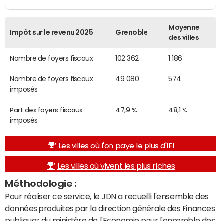
Moyenne
Impôt sur le revenu 2025
Grenoble
des villes
Nombre de foyers fiscaux
102 362
1 186
Nombre de foyers fiscaux
49 080
574
imposés
Part des foyers fiscaux
47,9 %
48,1 %
imposés
Les villes où l'on paye le plus d'IFI
Les villes où vivent les plus riches
Méthodologie :
Pour réaliser ce service, le JDN a recueilli l'ensemble des
données produites par la direction générale des Finances
publiques du ministère de l'Economie pour l'ensemble des