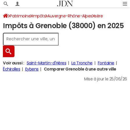
Patrimoine
Impôts
Auvergne-Rhône-Alpes
Isère
Impôts à Grenoble (38000) en 2025
Grenoble
Impôt sur le revenu
Voir aussi :
Saint-Martin-d'Hères
La Tronche
Fontaine
Échirolles
Eybens
Comparer Grenoble à une autre ville
Mise à jour le 25/06/26