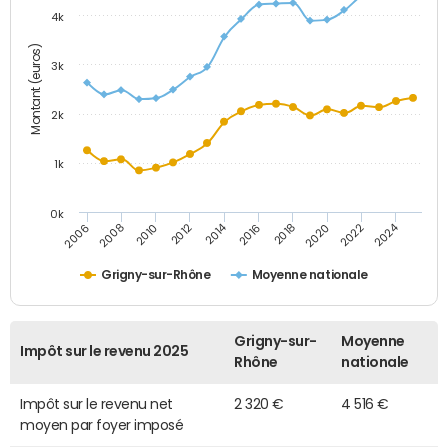
4k
Montant (euros)
3k
2k
1k
0k
2014
2024
2010
2020
2012
2022
2006
2016
2008
2018
Grigny-sur-Rhône
Moyenne nationale
Grigny-sur-
Moyenne
Impôt sur le revenu 2025
Rhône
nationale
Impôt sur le revenu net
2 320 €
4 516 €
moyen par foyer imposé