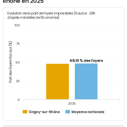
Rhône en 2025
Evolution de la part de foyers imposables (Source : JDN
d'après ministère de l'Economie)
100
Part des foyers fiscaux (%)
75
48,10 % des foyers
50
25
0
2025
Grigny-sur-Rhône
Moyenne nationale