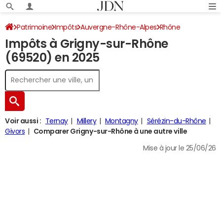
Patrimoine
Impôts
Auvergne-Rhône-Alpes
Rhône
Impôts à Grigny-sur-Rhône
Grigny-sur-Rhône
Impôt sur le revenu
(69520) en 2025
Voir aussi :
Ternay
Millery
Montagny
Sérézin-du-Rhône
Givors
Comparer Grigny-sur-Rhône à une autre ville
Mise à jour le 25/06/26