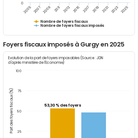
0
2023
2005
2009
2013
2017
2021
2025
2007
2011
2015
2019
Nombre de foyers fiscaux
Nombre de foyers fiscaux imposés
Foyers fiscaux imposés à Gurgy en 2025
Evolution de la part de foyers imposables (Source : JDN
d'après ministère de l'Economie)
100
Part des foyers fiscaux (%)
75
53,30 % des foyers
50
25