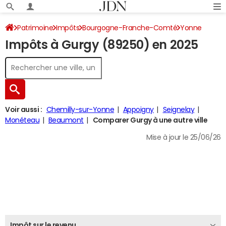
Patrimoine
Impôts
Bourgogne-Franche-Comté
Yonne
Impôts à Gurgy (89250) en 2025
Gurgy
Impôt sur le revenu
Voir aussi :
Chemilly-sur-Yonne
Appoigny
Seignelay
Monéteau
Beaumont
Comparer Gurgy à une autre ville
Mise à jour le 25/06/26
Impôt sur le revenu