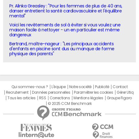
Pr. Alinka Greasley : "Pour les femmes de plus de 40 ans,
danser entretient la santé cardiovasculaire et l'équilibre
mental"
Voici les revêtements de sol à éviter si vous voulez une
maison facile à nettoyer - un en particulier est même
dangereux
Bertrand, maître-nageur : "Les principaux accidents
d'enfants en piscine sont dus au manque de forme
physique des parents"
Qui sommes-nous ?
L'équipe
Notre société
Publicité
Contact
Recrutement
Données personnelles
Paramétrer les cookies
Gérer Utiq
Tous les articles
RSS
Corrections
Mentions légales
Groupe Figaro
© 2025 CCM Benchmark