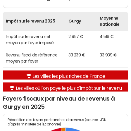
Moyenne
Impôt sur le revenu 2025
Gurgy
nationale
Impôt sur le revenu net
2 957 €
4 516 €
moyen par foyer imposé
Revenu fiscal de référence
33 239 €
33 939 €
moyen par foyer
Les villes les plus riches de France
Les villes où l'on paye le plus d'impôt sur le revenu
Foyers fiscaux par niveau de revenus à
Gurgy en 2025
Répartition des foyers par tranches de revenus (source : JDN
d'après ministère de l'Economie)