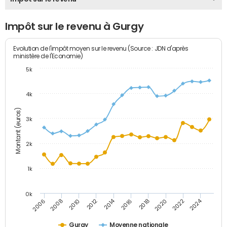
Impôt sur le revenu à Gurgy
Evolution de l'impôt moyen sur le revenu (Source : JDN d'après
ministère de l'Economie)
5k
4k
Montant (euros)
3k
2k
1k
0k
2014
2024
2010
2020
2012
2022
2006
2016
2008
2018
Gurgy
Moyenne nationale