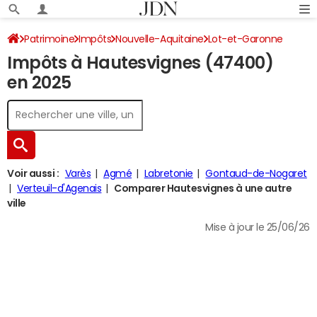
Patrimoine
Impôts
Nouvelle-Aquitaine
Lot-et-Garonne
Impôts à Hautesvignes (47400)
Hautesvignes
Impôt sur le revenu
en 2025
Voir aussi :
Varès
Agmé
Labretonie
Gontaud-de-Nogaret
Verteuil-d'Agenais
Comparer Hautesvignes à une autre
ville
Mise à jour le 25/06/26