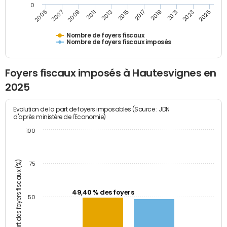
0
2009
2023
2017
2011
2025
2005
2019
2013
2007
2021
2015
Nombre de foyers fiscaux
Nombre de foyers fiscaux imposés
Foyers fiscaux imposés à Hautesvignes en
2025
Evolution de la part de foyers imposables (Source : JDN
d'après ministère de l'Economie)
100
Part des foyers fiscaux (%)
75
49,40 % des foyers
50