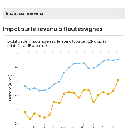
Impôt sur le revenu
Impôt sur le revenu à Hautesvignes
Evolution de l'impôt moyen sur le revenu (Source : JDN d'après
ministère de l'Economie)
5k
4k
Montant (euros)
3k
2k
1k
0k