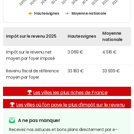
2014
2024
2010
2020
2012
2022
2006
2016
2008
2018
Hautesvignes
Moyenne nationale
Moyenne
Impôt sur le revenu 2025
Hautesvignes
nationale
Impôt sur le revenu net
3 069 €
4 516 €
moyen par foyer imposé
Revenu fiscal de référence
33 183 €
33 939 €
moyen par foyer
Les villes les plus riches de France
Les villes où l'on paye le plus d'impôt sur le revenu
A ne pas manquer
Recevez nos astuces et bons plans directement par e-