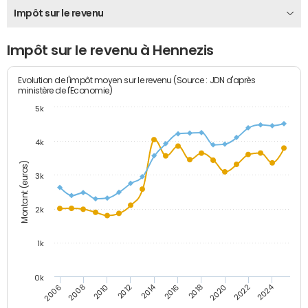
Impôt sur le revenu
Impôt sur le revenu à Hennezis
Evolution de l'impôt moyen sur le revenu (Source : JDN d'après
ministère de l'Economie)
5k
4k
Montant (euros)
3k
2k
1k
0k
2014
2024
2010
2020
2012
2022
2006
2016
2008
2018