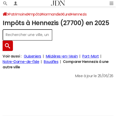
Patrimoine
Impôts
Normandie
Eure
Hennezis
Impôts à Hennezis (27700) en 2025
Impôt sur le revenu
Voir aussi :
Guiseniers
Mézières-en-Vexin
Port-Mort
Notre-Dame-de-l'Isle
Bouafles
Comparer Hennezis à une
autre ville
Mise à jour le 25/06/26