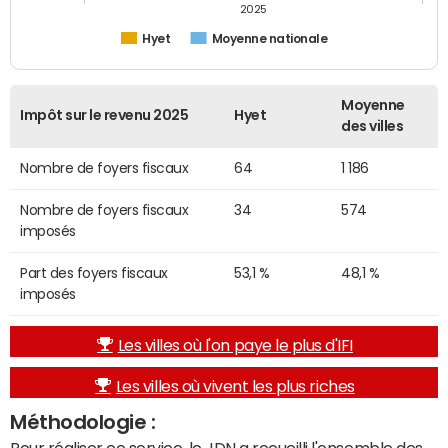
2025
Hyet
Moyenne nationale
Moyenne
Impôt sur le revenu 2025
Hyet
des villes
Nombre de foyers fiscaux
64
1 186
Nombre de foyers fiscaux
34
574
imposés
Part des foyers fiscaux
53,1 %
48,1 %
imposés
Les villes où l'on paye le plus d'IFI
Les villes où vivent les plus riches
Méthodologie :
Pour réaliser ce service, le JDN a recueilli l'ensemble des