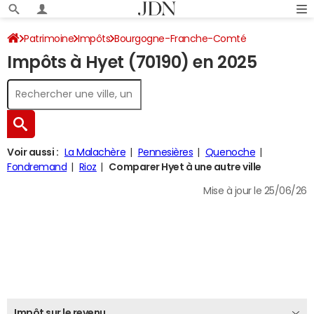
Patrimoine
Impôts
Bourgogne-Franche-Comté
Impôts à Hyet (70190) en 2025
Haute-Saône
Hyet
Impôt sur le revenu
Voir aussi :
La Malachère
Pennesières
Quenoche
Fondremand
Rioz
Comparer Hyet à une autre ville
Mise à jour le 25/06/26
Impôt sur le revenu