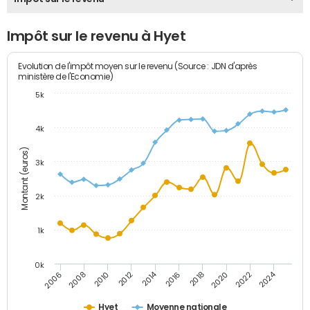
Impôt sur le revenu à Hyet
Evolution de l'impôt moyen sur le revenu (Source : JDN d'après
ministère de l'Economie)
5k
4k
Montant (euros)
3k
2k
1k
0k
2014
2024
2010
2020
2012
2022
2006
2016
2008
2018
Hyet
Moyenne nationale