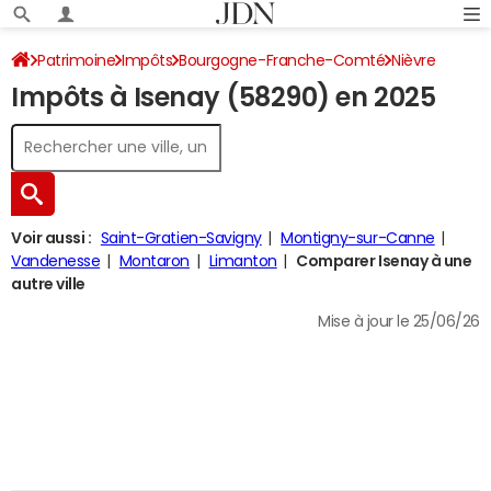
Patrimoine
Impôts
Bourgogne-Franche-Comté
Nièvre
Impôts à Isenay (58290) en 2025
Isenay
Impôt sur le revenu
Voir aussi :
Saint-Gratien-Savigny
Montigny-sur-Canne
Vandenesse
Montaron
Limanton
Comparer Isenay à une
autre ville
Mise à jour le 25/06/26