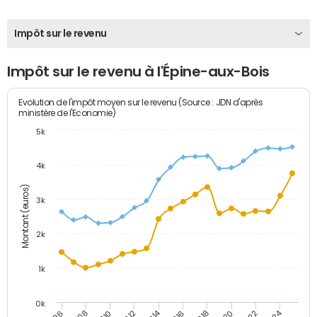
Impôt sur le revenu
Impôt sur le revenu à l'Épine-aux-Bois
Evolution de l'impôt moyen sur le revenu (Source : JDN d'après
ministère de l'Economie)
5k
4k
Montant (euros)
3k
2k
1k
0k