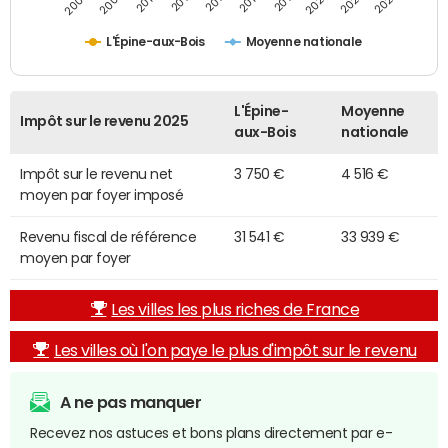
2014
2024
2010
2020
2012
2022
2006
2016
2008
2018
L'Épine-aux-Bois
Moyenne nationale
L'Épine-
Moyenne
Impôt sur le revenu 2025
aux-Bois
nationale
Impôt sur le revenu net
3 750 €
4 516 €
moyen par foyer imposé
Revenu fiscal de référence
31 541 €
33 939 €
moyen par foyer
Les villes les plus riches de France
Les villes où l'on paye le plus d'impôt sur le revenu
A ne pas manquer
Recevez nos astuces et bons plans directement par e-