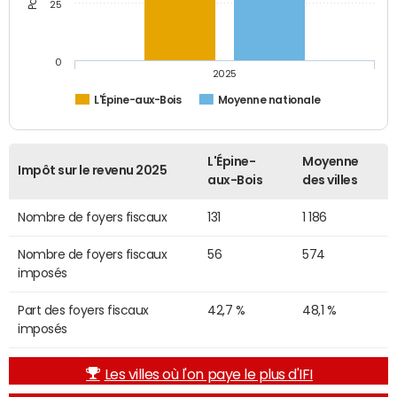
25
0
2025
L'Épine-aux-Bois
Moyenne nationale
L'Épine-
Moyenne
Impôt sur le revenu 2025
aux-Bois
des villes
Nombre de foyers fiscaux
131
1 186
Nombre de foyers fiscaux
56
574
imposés
Part des foyers fiscaux
42,7 %
48,1 %
imposés
Les villes où l'on paye le plus d'IFI