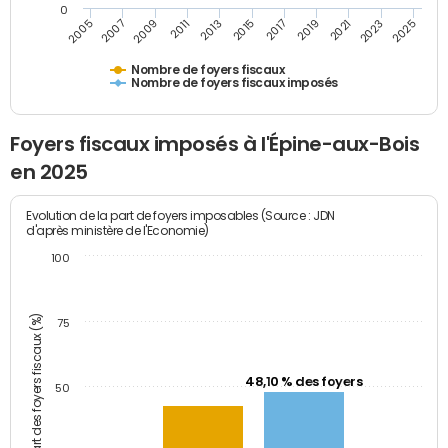
0
2009
2023
2017
2011
2025
2005
2019
2013
2007
2021
2015
Nombre de foyers fiscaux
Nombre de foyers fiscaux imposés
Foyers fiscaux imposés à l'Épine-aux-Bois
en 2025
Evolution de la part de foyers imposables (Source : JDN
d'après ministère de l'Economie)
100
Part des foyers fiscaux (%)
75
48,10 % des foyers
50