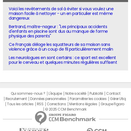
Voici les revêtements de sol à éviter si vous voulez une
maison facile à nettoyer - un en particulier est même
dangereux
Bertrand, maître-nageur : "Les principaux accidents
d'enfants en piscine sont dus au manque de forme
physique des parents"
Ce Français déloge les squatteurs de sa maison sans
violence grâce à un coup de fil particulièrement malin
Les neurologues en sont certains : ce sport est excellent
pour le cerveau et quelques minutes régulières suffisent
Qui sommes-nous ?
L'équipe
Notre société
Publicité
Contact
Recrutement
Données personnelles
Paramétrer les cookies
Gérer Utiq
Tous les articles
RSS
Corrections
Mentions légales
Groupe Figaro
© 2025 CCM Benchmark