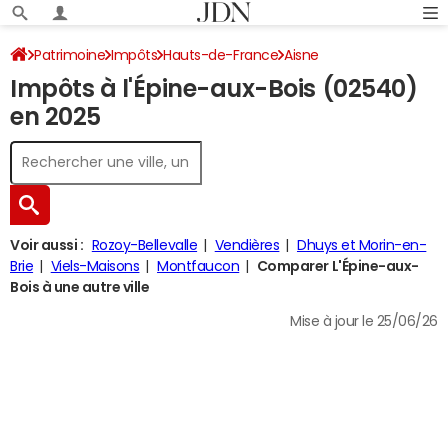
Patrimoine
Impôts
Hauts-de-France
Aisne
Impôts à l'Épine-aux-Bois (02540)
L'Épine-aux-Bois
Impôt sur le revenu
en 2025
Voir aussi :
Rozoy-Bellevalle
Vendières
Dhuys et Morin-en-
Brie
Viels-Maisons
Montfaucon
Comparer L'Épine-aux-
Bois à une autre ville
Mise à jour le 25/06/26