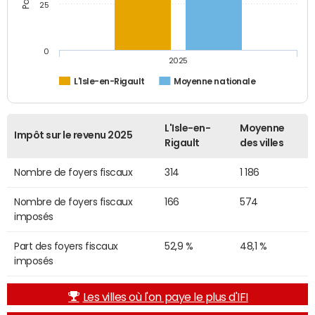
25
0
2025
L'Isle-en-Rigault
Moyenne nationale
L'Isle-en-
Moyenne
Impôt sur le revenu 2025
Rigault
des villes
Nombre de foyers fiscaux
314
1 186
Nombre de foyers fiscaux
166
574
imposés
Part des foyers fiscaux
52,9 %
48,1 %
imposés
Les villes où l'on paye le plus d'IFI