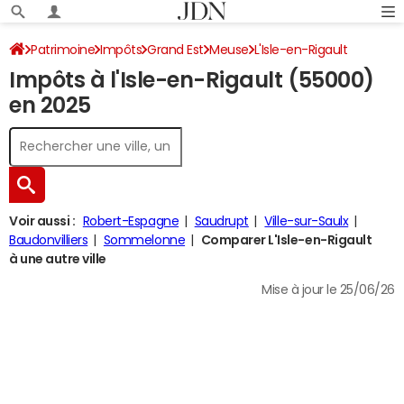
Patrimoine
Impôts
Grand Est
Meuse
L'Isle-en-Rigault
Impôts à l'Isle-en-Rigault (55000)
Impôt sur le revenu
en 2025
Voir aussi :
Robert-Espagne
Saudrupt
Ville-sur-Saulx
Baudonvilliers
Sommelonne
Comparer L'Isle-en-Rigault
à une autre ville
Mise à jour le 25/06/26