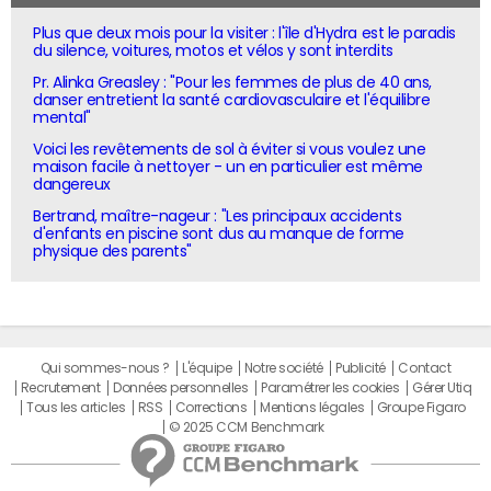
Plus que deux mois pour la visiter : l'île d'Hydra est le paradis
du silence, voitures, motos et vélos y sont interdits
Pr. Alinka Greasley : "Pour les femmes de plus de 40 ans,
danser entretient la santé cardiovasculaire et l'équilibre
mental"
Voici les revêtements de sol à éviter si vous voulez une
maison facile à nettoyer - un en particulier est même
dangereux
Bertrand, maître-nageur : "Les principaux accidents
d'enfants en piscine sont dus au manque de forme
physique des parents"
Qui sommes-nous ?
L'équipe
Notre société
Publicité
Contact
Recrutement
Données personnelles
Paramétrer les cookies
Gérer Utiq
Tous les articles
RSS
Corrections
Mentions légales
Groupe Figaro
© 2025 CCM Benchmark