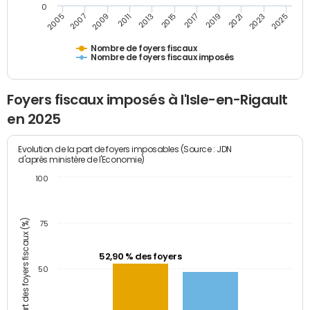
0
2009
2023
2017
2011
2025
2005
2019
2013
2007
2021
2015
Nombre de foyers fiscaux
Nombre de foyers fiscaux imposés
Foyers fiscaux imposés à l'Isle-en-Rigault
en 2025
Evolution de la part de foyers imposables (Source : JDN
d'après ministère de l'Economie)
100
Part des foyers fiscaux (%)
75
52,90 % des foyers
50