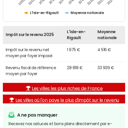
2014
2024
2010
2020
2012
2022
2006
2016
2008
2018
L'Isle-en-Rigault
Moyenne nationale
L'Isle-en-
Moyenne
Impôt sur le revenu 2025
Rigault
nationale
Impôt sur le revenu net
1 975 €
4 516 €
moyen par foyer imposé
Revenu fiscal de référence
28 818 €
33 939 €
moyen par foyer
Les villes les plus riches de France
Les villes où l'on paye le plus d'impôt sur le revenu
A ne pas manquer
Recevez nos astuces et bons plans directement par e-