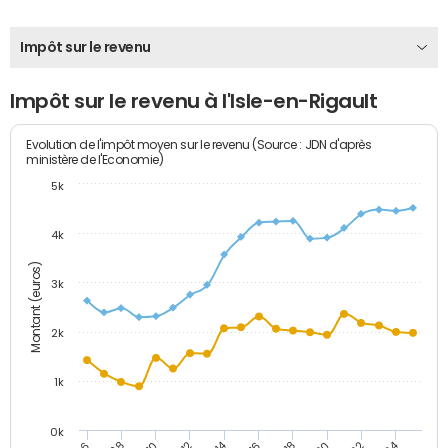
Impôt sur le revenu
Impôt sur le revenu à l'Isle-en-Rigault
Evolution de l'impôt moyen sur le revenu (Source : JDN d'après
ministère de l'Economie)
5k
4k
Montant (euros)
3k
2k
1k
0k