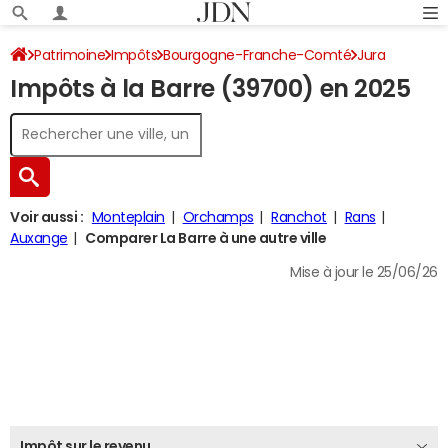
Patrimoine
Impôts
Bourgogne-Franche-Comté
Jura
Impôts à la Barre (39700) en 2025
La Barre
Impôt sur le revenu
Voir aussi :
Monteplain
Orchamps
Ranchot
Rans
Auxange
Comparer La Barre à une autre ville
Mise à jour le 25/06/26
Impôt sur le revenu