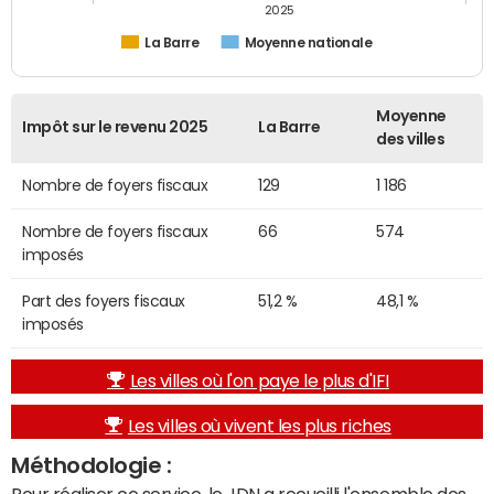
2025
La Barre
Moyenne nationale
Moyenne
Impôt sur le revenu 2025
La Barre
des villes
Nombre de foyers fiscaux
129
1 186
Nombre de foyers fiscaux
66
574
imposés
Part des foyers fiscaux
51,2 %
48,1 %
imposés
Les villes où l'on paye le plus d'IFI
Les villes où vivent les plus riches
Méthodologie :
Pour réaliser ce service, le JDN a recueilli l'ensemble des