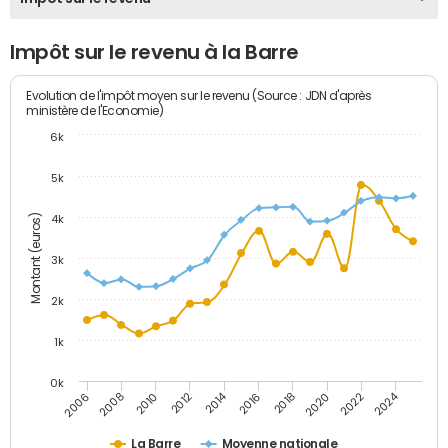
Impôt sur le revenu à la Barre
Evolution de l'impôt moyen sur le revenu (Source : JDN d'après
ministère de l'Economie)
6k
5k
Montant (euros)
4k
3k
2k
1k
0k
2014
2024
2010
2020
2012
2022
2006
2016
2008
2018
La Barre
Moyenne nationale