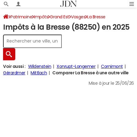
Patrimoine
Impôts
Grand Est
Vosges
La Bresse
Impôts à la Bresse (88250) en 2025
Impôt sur le revenu
Voir aussi :
Wildenstein
Xonrupt-Longemer
Cornimont
Gérardmer
Mittlach
Comparer La Bresse à une autre ville
Mise à jour le 25/06/26