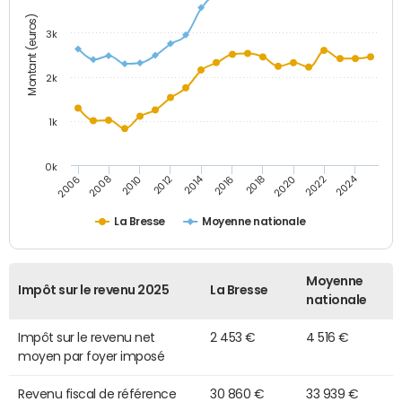
Montant (euros)
3k
2k
1k
0k
2014
2024
2010
2020
2012
2022
2006
2016
2008
2018
La Bresse
Moyenne nationale
Moyenne
Impôt sur le revenu 2025
La Bresse
nationale
Impôt sur le revenu net
2 453 €
4 516 €
moyen par foyer imposé
Revenu fiscal de référence
30 860 €
33 939 €