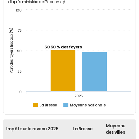
d'après ministère de l'Economie)
100
Part des foyers fiscaux (%)
75
50,50 % des foyers
50
25
0
2025
La Bresse
Moyenne nationale
Moyenne
Impôt sur le revenu 2025
La Bresse
des villes