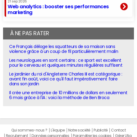
21 sep 2026
Web analytics : booster ses performances
marketing
À NE PAS RATER
Ce Français déloge les squatteurs de sa maison sans
violence grâce à un coup de fil particulièrement malin
Les neurologues en sont certains : ce sport est excellent
pour le cerveau et quelques minutes régulières suffisent
Le jardinier du roi d'Angleterre Charles III est catégorique :
avant fin août, voici ce qu'il faut impérativement faire
dans son jardin
Il crée une entreprise de 10 millions de dollars en seulement
6 mois grâce à l'IA : voici la méthode de Ben Broca
Qui sommes-nous ?
L'équipe
Notre société
Publicité
Contact
Recrutement
Données personnelles
Paramétrer les cookies
Gérer Utiq