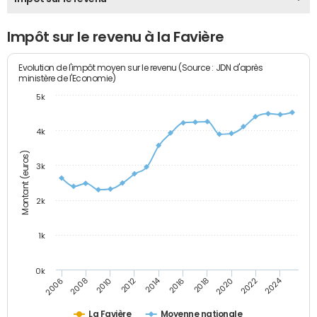
Impôt sur le revenu à la Favière
Evolution de l'impôt moyen sur le revenu (Source : JDN d'après
ministère de l'Economie)
5k
4k
Montant (euros)
3k
2k
1k
0k
2014
2024
2010
2020
2012
2022
2006
2016
2008
2018
La Favière
Moyenne nationale