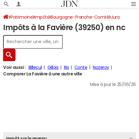
Patrimoine
Impôts
Bourgogne-Franche-Comté
Jura
Impôts à la Favière (39250) en nc
La Favière
Impôt sur le revenu
Voir aussi :
Billecul
Gillois
Rix
Conte
Nozeroy
Comparer La Favière à une autre ville
Mise à jour le 25/06/26
Impôt sur le revenu