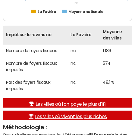
nc
La Favière
Moyenne nationale
Moyenne
Impôt sur le revenu nc
La Favière
des villes
Nombre de foyers fiscaux
nc
1 186
Nombre de foyers fiscaux
nc
574
imposés
Part des foyers fiscaux
nc
48,1 %
imposés
Les villes où l'on paye le plus d'IFI
Les villes où vivent les plus riches
Méthodologie :
Pour réaliser ce service, le JDN a recueilli l'ensemble des