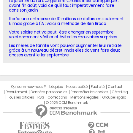
Le jardinier du roi d'Angleterre Charles III est catégorique :
avant fin août, voici ce qu'il faut impérativement faire
dans son jardin
Il crée une entreprise de 10 millions de dollars en seulement
6 mois grâce à l'IA : voici la méthode de Ben Broca
Votre salaire net va peut-être changer en septembre :
voici comment vérifier et éviter les mauvaises surprises
Les mères de famille vont pouvoir augmenter leur retraite
grâce à un nouveau décret, mais elles doivent faire deux
choses avant le 1er septembre
Qui sommes-nous ?
L'équipe
Notre société
Publicité
Contact
Recrutement
Données personnelles
Paramétrer les cookies
Gérer Utiq
Tous les articles
RSS
Corrections
Mentions légales
Groupe Figaro
© 2025 CCM Benchmark