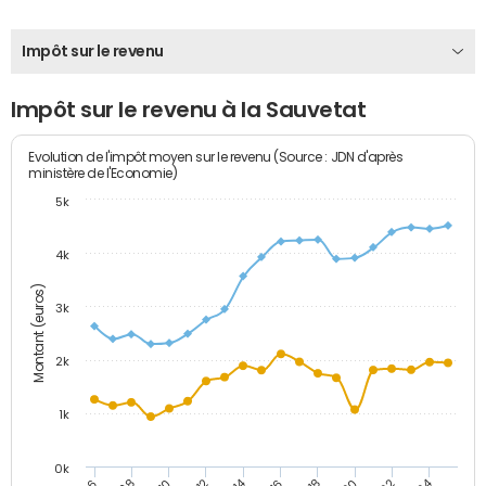
Impôt sur le revenu
Impôt sur le revenu à la Sauvetat
Evolution de l'impôt moyen sur le revenu (Source : JDN d'après
ministère de l'Economie)
5k
4k
Montant (euros)
3k
2k
1k
0k