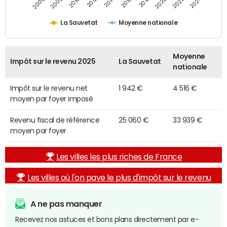
2014
2024
2010
2020
2012
2022
2006
2016
2008
2018
La Sauvetat
Moyenne nationale
Moyenne
Impôt sur le revenu 2025
La Sauvetat
nationale
Impôt sur le revenu net
1 942 €
4 516 €
moyen par foyer imposé
Revenu fiscal de référence
25 060 €
33 939 €
moyen par foyer
Les villes les plus riches de France
Les villes où l'on paye le plus d'impôt sur le revenu
A ne pas manquer
Recevez nos astuces et bons plans directement par e-