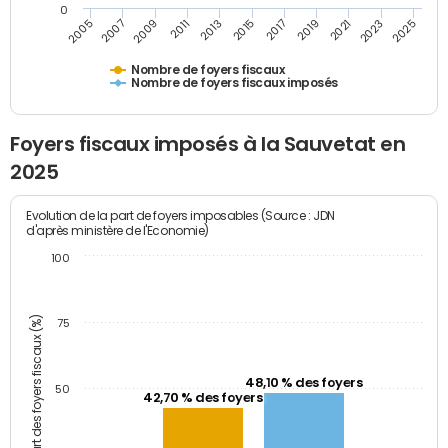
0
2009
2023
2017
2011
2025
2005
2019
2013
2007
2021
2015
Nombre de foyers fiscaux
Nombre de foyers fiscaux imposés
Foyers fiscaux imposés à la Sauvetat en
2025
Evolution de la part de foyers imposables (Source : JDN
d'après ministère de l'Economie)
100
Part des foyers fiscaux (%)
75
48,10 % des foyers
50
42,70 % des foyers