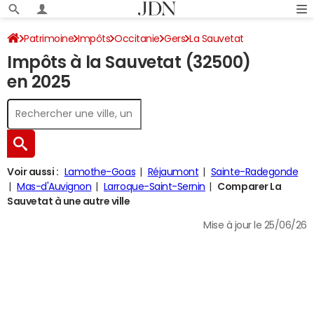
Patrimoine
Impôts
Occitanie
Gers
La Sauvetat
Impôts à la Sauvetat (32500)
Impôt sur le revenu
en 2025
Voir aussi :
Lamothe-Goas
Réjaumont
Sainte-Radegonde
Mas-d'Auvignon
Larroque-Saint-Sernin
Comparer La
Sauvetat à une autre ville
Mise à jour le 25/06/26