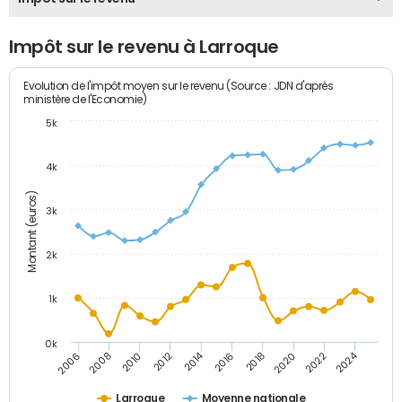
Impôt sur le revenu à Larroque
Evolution de l'impôt moyen sur le revenu (Source : JDN d'après
ministère de l'Economie)
5k
4k
Montant (euros)
3k
2k
1k
0k
2014
2024
2010
2020
2012
2022
2006
2016
2008
2018
Larroque
Moyenne nationale