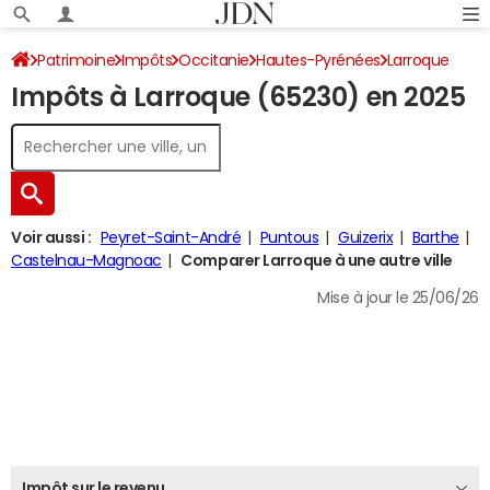
Patrimoine
Impôts
Occitanie
Hautes-Pyrénées
Larroque
Impôts à Larroque (65230) en 2025
Impôt sur le revenu
Voir aussi :
Peyret-Saint-André
Puntous
Guizerix
Barthe
Castelnau-Magnoac
Comparer Larroque à une autre ville
Mise à jour le 25/06/26
Impôt sur le revenu