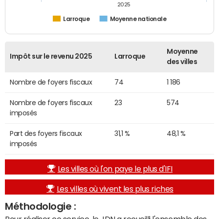
2025
Larroque
Moyenne nationale
Moyenne
Impôt sur le revenu 2025
Larroque
des villes
Nombre de foyers fiscaux
74
1 186
Nombre de foyers fiscaux
23
574
imposés
Part des foyers fiscaux
31,1 %
48,1 %
imposés
Les villes où l'on paye le plus d'IFI
Les villes où vivent les plus riches
Méthodologie :
Pour réaliser ce service, le JDN a recueilli l'ensemble des