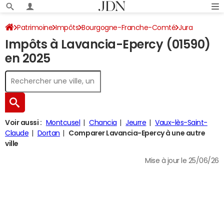
Patrimoine
Impôts
Bourgogne-Franche-Comté
Jura
Impôts à Lavancia-Epercy (01590)
Lavancia-Epercy
Impôt sur le revenu
en 2025
Voir aussi :
Montcusel
Chancia
Jeurre
Vaux-lès-Saint-
Claude
Dortan
Comparer Lavancia-Epercy à une autre
ville
Mise à jour le 25/06/26