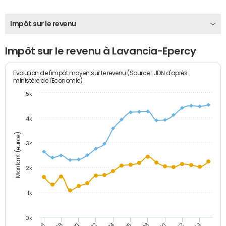
Impôt sur le revenu
Impôt sur le revenu à Lavancia-Epercy
Evolution de l'impôt moyen sur le revenu (Source : JDN d'après
ministère de l'Economie)
5k
4k
Montant (euros)
3k
2k
1k
0k