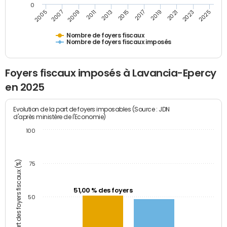
0
2009
2023
2017
2011
2025
2005
2019
2013
2007
2021
2015
Nombre de foyers fiscaux
Nombre de foyers fiscaux imposés
Foyers fiscaux imposés à Lavancia-Epercy
en 2025
Evolution de la part de foyers imposables (Source : JDN
d'après ministère de l'Economie)
100
Part des foyers fiscaux (%)
75
51,00 % des foyers
50