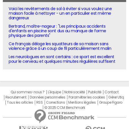
Voici les revêtements de sol à éviter si vous voulez une
maison facile à nettoyer - un en particulier est même
dangereux
Bertrand, maître-nageur : "Les principaux accidents
d'enfants en piscine sont dus au manque de forme
physique des parents"
Ce Français déloge les squatteurs de sa maison sans
violence grâce à un coup de fil particulièrement malin
Les neurologues en sont certains : ce sport est excellent
pour le cerveau et quelques minutes régulières suffisent
Qui sommes-nous ?
L'équipe
Notre société
Publicité
Contact
Recrutement
Données personnelles
Paramétrer les cookies
Gérer Utiq
Tous les articles
RSS
Corrections
Mentions légales
Groupe Figaro
© 2025 CCM Benchmark