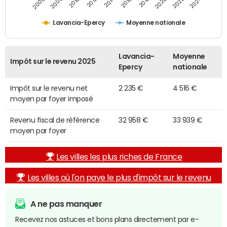
2014
2024
2010
2020
2012
2022
2006
2016
2008
2018
Lavancia-Epercy
Moyenne nationale
Lavancia-
Moyenne
Impôt sur le revenu 2025
Epercy
nationale
Impôt sur le revenu net
2 235 €
4 516 €
moyen par foyer imposé
Revenu fiscal de référence
32 958 €
33 939 €
moyen par foyer
Les villes les plus riches de France
Les villes où l'on paye le plus d'impôt sur le revenu
A ne pas manquer
Recevez nos astuces et bons plans directement par e-