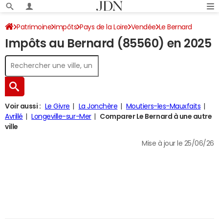
Patrimoine
Impôts
Pays de la Loire
Vendée
Le Bernard
Impôts au Bernard (85560) en 2025
Impôt sur le revenu
Voir aussi :
Le Givre
La Jonchère
Moutiers-les-Mauxfaits
Avrillé
Longeville-sur-Mer
Comparer Le Bernard à une autre
ville
Mise à jour le 25/06/26