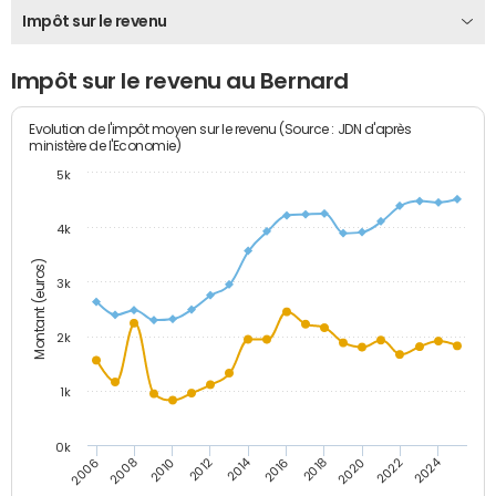
Impôt sur le revenu
Impôt sur le revenu au Bernard
Evolution de l'impôt moyen sur le revenu (Source : JDN d'après
ministère de l'Economie)
5k
4k
Montant (euros)
3k
2k
1k
0k
2014
2024
2010
2020
2012
2022
2006
2016
2008
2018