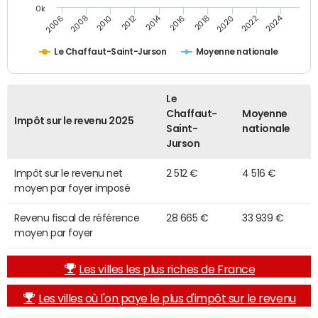
0k
2014
2024
2010
2020
2012
2022
2006
2016
2008
2018
Le Chaffaut-Saint-Jurson
Moyenne nationale
Le
Chaffaut-
Moyenne
Impôt sur le revenu 2025
Saint-
nationale
Jurson
Impôt sur le revenu net
2 512 €
4 516 €
moyen par foyer imposé
Revenu fiscal de référence
28 665 €
33 939 €
moyen par foyer
Les villes les plus riches de France
Les villes où l'on paye le plus d'impôt sur le revenu