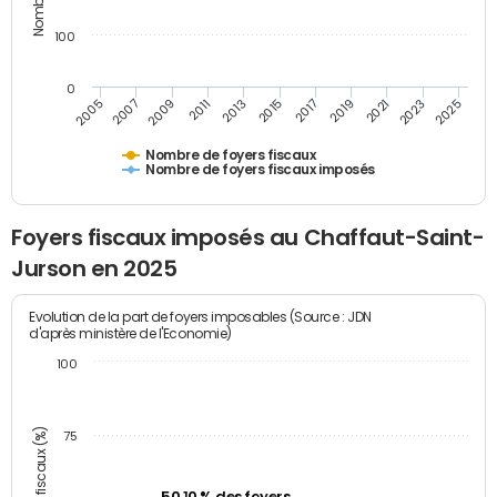
100
0
2009
2023
2017
2011
2025
2005
2019
2013
2007
2021
2015
Nombre de foyers fiscaux
Nombre de foyers fiscaux imposés
Foyers fiscaux imposés au Chaffaut-Saint-
Jurson en 2025
Evolution de la part de foyers imposables (Source : JDN
d'après ministère de l'Economie)
100
75
50,10 % des foyers