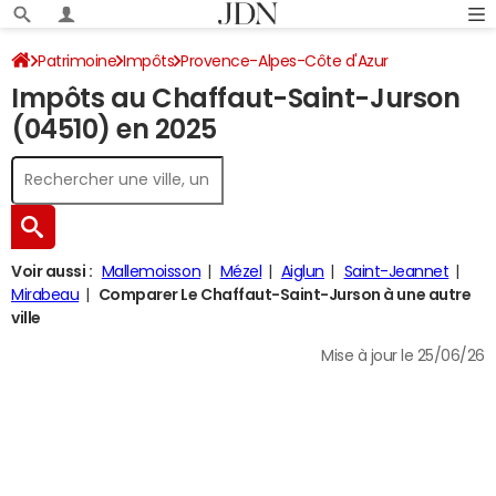
Patrimoine
Impôts
Provence-Alpes-Côte d'Azur
Impôts au Chaffaut-Saint-Jurson
Alpes-de-Haute-Provence
Le Chaffaut-Saint-Jurson
(04510) en 2025
Impôt sur le revenu
Voir aussi :
Mallemoisson
Mézel
Aiglun
Saint-Jeannet
Mirabeau
Comparer Le Chaffaut-Saint-Jurson à une autre
ville
Mise à jour le 25/06/26