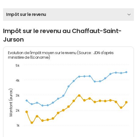
Impôt sur le revenu
Impôt sur le revenu au Chaffaut-Saint-
Jurson
Evolution de l'impôt moyen sur le revenu (Source : JDN d'après
ministère de l'Economie)
5k
4k
Montant (euros)
3k
2k
1k