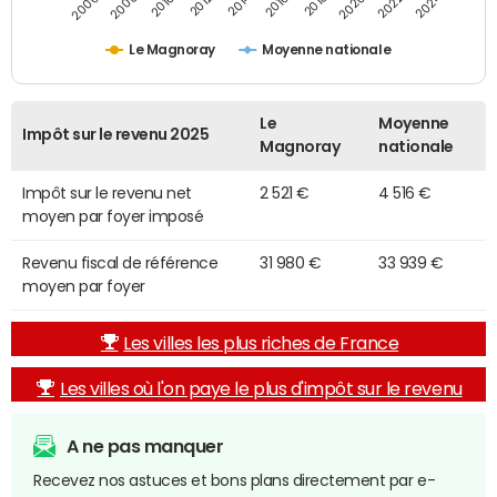
2014
2024
2010
2020
2012
2022
2006
2016
2008
2018
Le Magnoray
Moyenne nationale
Le
Moyenne
Impôt sur le revenu 2025
Magnoray
nationale
Impôt sur le revenu net
2 521 €
4 516 €
moyen par foyer imposé
Revenu fiscal de référence
31 980 €
33 939 €
moyen par foyer
Les villes les plus riches de France
Les villes où l'on paye le plus d'impôt sur le revenu
A ne pas manquer
Recevez nos astuces et bons plans directement par e-