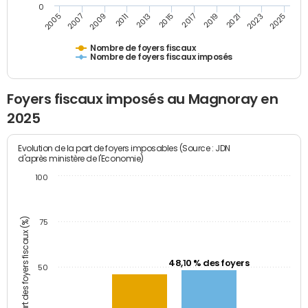
0
2007
2013
2019
2025
2005
2011
2017
2023
2009
2015
2021
Nombre de foyers fiscaux
Nombre de foyers fiscaux imposés
Foyers fiscaux imposés au Magnoray en
2025
Evolution de la part de foyers imposables (Source : JDN
d'après ministère de l'Economie)
100
Part des foyers fiscaux (%)
75
48,10 % des foyers
50