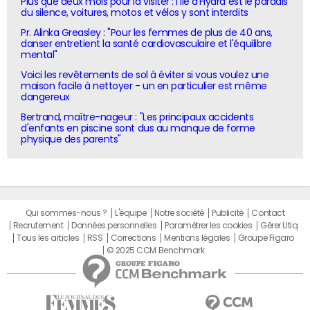
Plus que deux mois pour la visiter : l'île d'Hydra est le paradis
du silence, voitures, motos et vélos y sont interdits
Pr. Alinka Greasley : "Pour les femmes de plus de 40 ans,
danser entretient la santé cardiovasculaire et l'équilibre
mental"
Voici les revêtements de sol à éviter si vous voulez une
maison facile à nettoyer - un en particulier est même
dangereux
Bertrand, maître-nageur : "Les principaux accidents
d'enfants en piscine sont dus au manque de forme
physique des parents"
Qui sommes-nous ?
L'équipe
Notre société
Publicité
Contact
Recrutement
Données personnelles
Paramétrer les cookies
Gérer Utiq
Tous les articles
RSS
Corrections
Mentions légales
Groupe Figaro
© 2025 CCM Benchmark