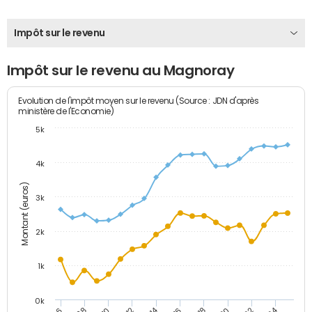
Impôt sur le revenu
Impôt sur le revenu au Magnoray
Evolution de l'impôt moyen sur le revenu (Source : JDN d'après
ministère de l'Economie)
5k
4k
Montant (euros)
3k
2k
1k
0k