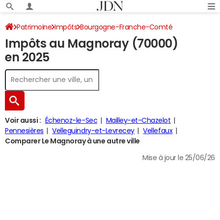
Patrimoine
Impôts
Bourgogne-Franche-Comté
Impôts au Magnoray (70000)
Haute-Saône
Le Magnoray
Impôt sur le revenu
en 2025
Voir aussi :
Échenoz-le-Sec
Mailley-et-Chazelot
Pennesières
Velleguindry-et-Levrecey
Vellefaux
Comparer Le Magnoray à une autre ville
Mise à jour le 25/06/26