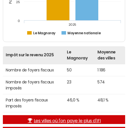
25
0
2025
Le Magnoray
Moyenne nationale
Le
Moyenne
Impôt sur le revenu 2025
Magnoray
des villes
Nombre de foyers fiscaux
50
1 186
Nombre de foyers fiscaux
23
574
imposés
Part des foyers fiscaux
46,0 %
48,1 %
imposés
Les villes où l'on paye le plus d'IFI