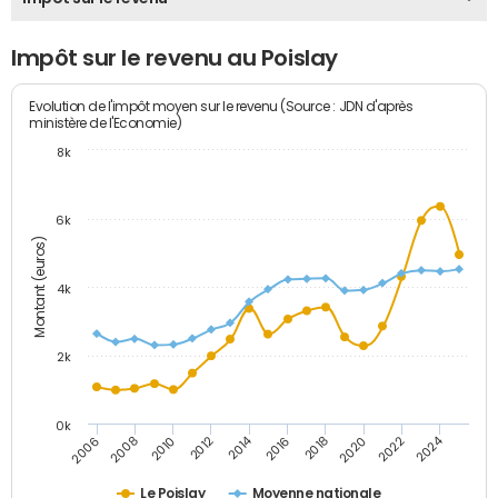
Impôt sur le revenu au Poislay
Evolution de l'impôt moyen sur le revenu (Source : JDN d'après
ministère de l'Economie)
8k
6k
Montant (euros)
4k
2k
0k
2014
2024
2010
2020
2012
2022
2006
2016
2008
2018
Le Poislay
Moyenne nationale