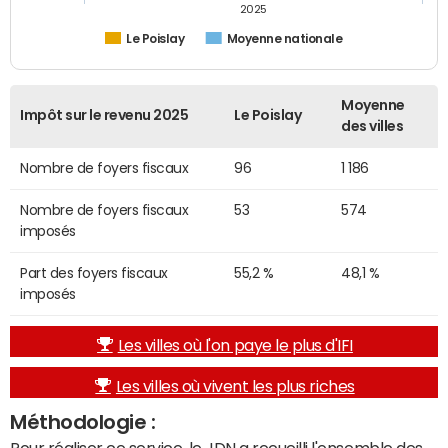
2025
Le Poislay
Moyenne nationale
Moyenne
Impôt sur le revenu 2025
Le Poislay
des villes
Nombre de foyers fiscaux
96
1 186
Nombre de foyers fiscaux
53
574
imposés
Part des foyers fiscaux
55,2 %
48,1 %
imposés
Les villes où l'on paye le plus d'IFI
Les villes où vivent les plus riches
Méthodologie :
Pour réaliser ce service, le JDN a recueilli l'ensemble des