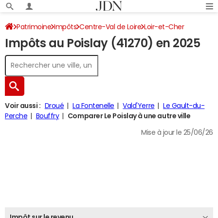
Patrimoine
Impôts
Centre-Val de Loire
Loir-et-Cher
Impôts au Poislay (41270) en 2025
Le Poislay
Impôt sur le revenu
Voir aussi :
Droué
La Fontenelle
Vald'Yerre
Le Gault-du-
Perche
Bouffry
Comparer Le Poislay à une autre ville
Mise à jour le 25/06/26
Impôt sur le revenu