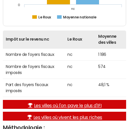
0
nc
Le Roux
Moyenne nationale
Moyenne
Impôt sur le revenu nc
Le Roux
des villes
Nombre de foyers fiscaux
nc
1 186
Nombre de foyers fiscaux
nc
574
imposés
Part des foyers fiscaux
nc
48,1 %
imposés
Les villes où l'on paye le plus d'IFI
Les villes où vivent les plus riches
Méthodologie :