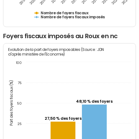
2011
2009
2007
2005
2025
2023
2021
2019
2017
2015
2013
Nombre de foyers fiscaux
Nombre de foyers fiscaux imposés
Foyers fiscaux imposés au Roux en nc
Evolution de la part de foyers imposables (Source : JDN
d'après ministère de l'Economie)
100
Part des foyers fiscaux (%)
75
48,10 % des foyers
50
27,50 % des foyers
25