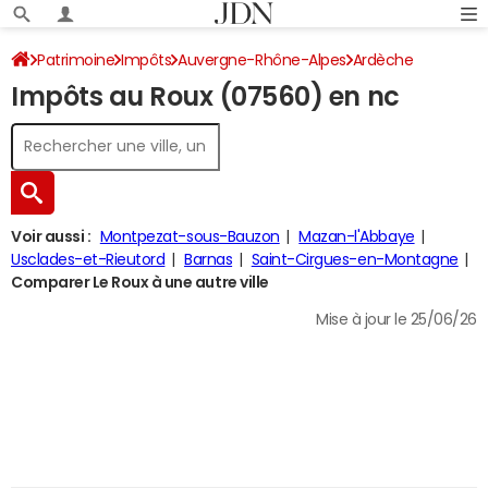
Patrimoine
Impôts
Auvergne-Rhône-Alpes
Ardèche
Impôts au Roux (07560) en nc
Le Roux
Impôt sur le revenu
Voir aussi :
Montpezat-sous-Bauzon
Mazan-l'Abbaye
Usclades-et-Rieutord
Barnas
Saint-Cirgues-en-Montagne
Comparer Le Roux à une autre ville
Mise à jour le 25/06/26