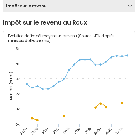
Impôt sur le revenu
Impôt sur le revenu au Roux
Evolution de l'impôt moyen sur le revenu (Source : JDN d'après
ministère de l'Economie)
5k
4k
Montant (euros)
3k
2k
1k
0k
2014
2024
2010
2020
2012
2022
2006
2016
2008
2018