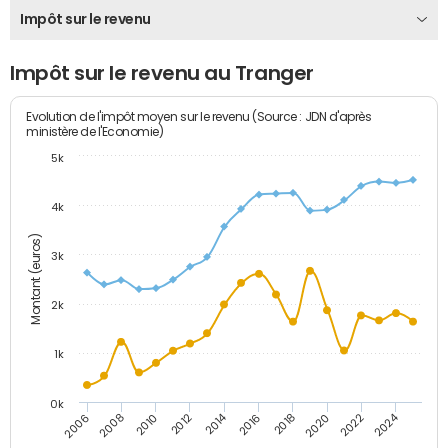
Impôt sur le revenu
Impôt sur le revenu au Tranger
Evolution de l'impôt moyen sur le revenu (Source : JDN d'après
ministère de l'Economie)
5k
4k
Montant (euros)
3k
2k
1k
0k
2014
2024
2010
2020
2012
2022
2006
2016
2008
2018