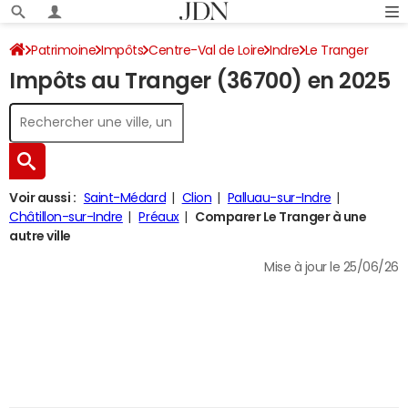
Patrimoine
Impôts
Centre-Val de Loire
Indre
Le Tranger
Impôts au Tranger (36700) en 2025
Impôt sur le revenu
Voir aussi :
Saint-Médard
Clion
Palluau-sur-Indre
Châtillon-sur-Indre
Préaux
Comparer Le Tranger à une
autre ville
Mise à jour le 25/06/26