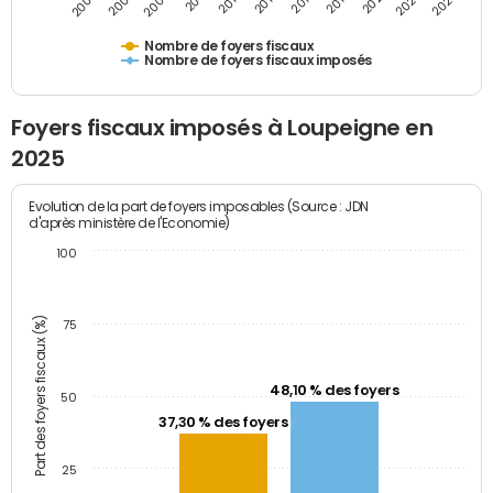
2007
2013
2019
2025
2005
2011
2017
2023
2009
2015
2021
Nombre de foyers fiscaux
Nombre de foyers fiscaux imposés
Foyers fiscaux imposés à Loupeigne en
2025
Evolution de la part de foyers imposables (Source : JDN
d'après ministère de l'Economie)
100
Part des foyers fiscaux (%)
75
48,10 % des foyers
50
37,30 % des foyers
25