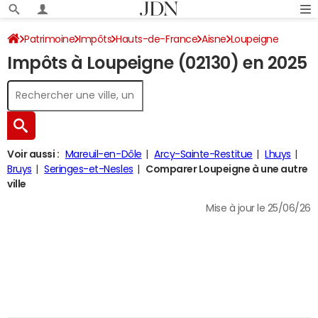
Patrimoine
Impôts
Hauts-de-France
Aisne
Loupeigne
Impôts à Loupeigne (02130) en 2025
Impôt sur le revenu
Voir aussi :
Mareuil-en-Dôle
Arcy-Sainte-Restitue
Lhuys
Bruys
Seringes-et-Nesles
Comparer Loupeigne à une autre
ville
Mise à jour le 25/06/26