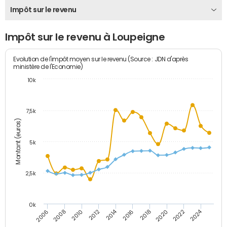
Impôt sur le revenu
Impôt sur le revenu à Loupeigne
Evolution de l'impôt moyen sur le revenu (Source : JDN d'après
ministère de l'Economie)
10k
7,5k
Montant (euros)
5k
2,5k
0k
2014
2024
2010
2020
2006
2016
2012
2022
2008
2018