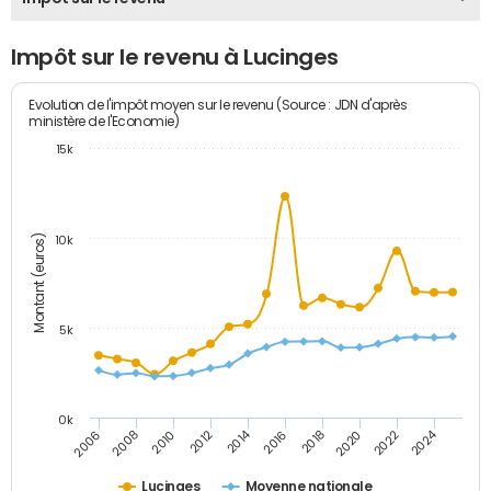
Impôt sur le revenu à Lucinges
Evolution de l'impôt moyen sur le revenu (Source : JDN d'après
ministère de l'Economie)
15k
Montant (euros)
10k
5k
0k
2014
2024
2006
2008
2010
2012
2016
2018
2020
2022
Lucinges
Moyenne nationale