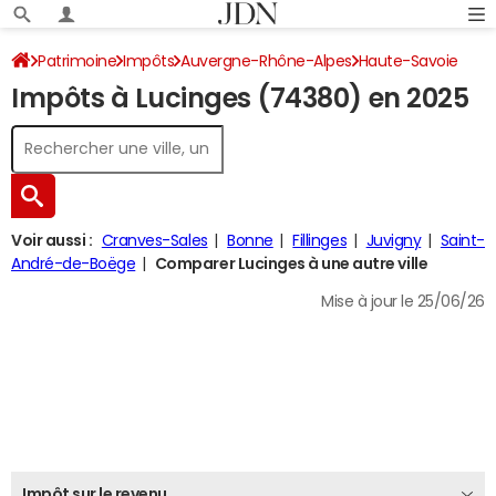
Patrimoine
Impôts
Auvergne-Rhône-Alpes
Haute-Savoie
Impôts à Lucinges (74380) en 2025
Lucinges
Impôt sur le revenu
Voir aussi :
Cranves-Sales
Bonne
Fillinges
Juvigny
Saint-
André-de-Boëge
Comparer Lucinges à une autre ville
Mise à jour le 25/06/26
Impôt sur le revenu