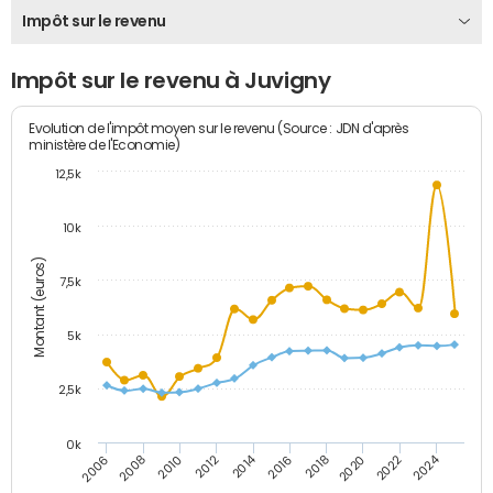
Impôt sur le revenu
Impôt sur le revenu à Juvigny
Evolution de l'impôt moyen sur le revenu (Source : JDN d'après
ministère de l'Economie)
12,5k
10k
Montant (euros)
7,5k
5k
2,5k
0k
2014
2024
2010
2020
2012
2022
2006
2016
2008
2018