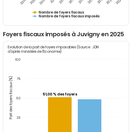
2009
2023
2017
2011
2025
2005
2019
2013
2007
2021
2015
Nombre de foyers fiscaux
Nombre de foyers fiscaux imposés
Foyers fiscaux imposés à Juvigny en 2025
Evolution de la part de foyers imposables (Source : JDN
d'après ministère de l'Economie)
100
Part des foyers fiscaux (%)
75
51,00 % des foyers
50
25