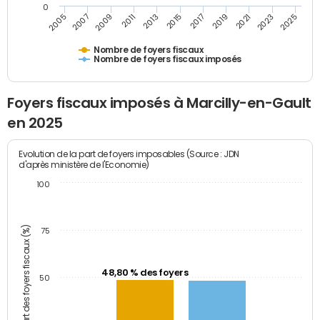
0
2009
2023
2017
2011
2025
2005
2019
2013
2007
2021
2015
Nombre de foyers fiscaux
Nombre de foyers fiscaux imposés
Foyers fiscaux imposés à Marcilly-en-Gault
en 2025
Evolution de la part de foyers imposables (Source : JDN
d'après ministère de l'Economie)
100
Part des foyers fiscaux (%)
75
48,80 % des foyers
50