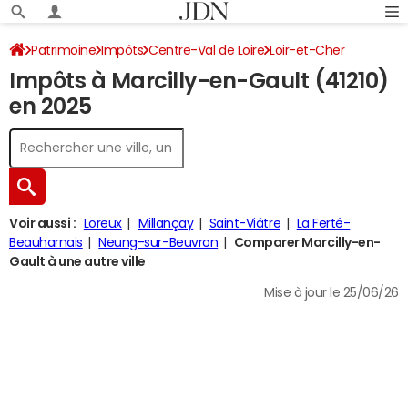
Patrimoine
Impôts
Centre-Val de Loire
Loir-et-Cher
Impôts à Marcilly-en-Gault (41210)
Marcilly-en-Gault
Impôt sur le revenu
en 2025
Voir aussi :
Loreux
Millançay
Saint-Viâtre
La Ferté-
Beauharnais
Neung-sur-Beuvron
Comparer Marcilly-en-
Gault à une autre ville
Mise à jour le 25/06/26