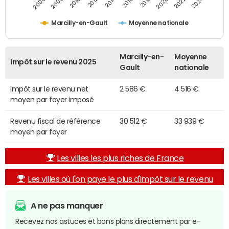
2014
2024
2010
2020
2012
2022
2006
2016
2008
2018
Marcilly-en-Gault
Moyenne nationale
Marcilly-en-
Moyenne
Impôt sur le revenu 2025
Gault
nationale
Impôt sur le revenu net
2 586 €
4 516 €
moyen par foyer imposé
Revenu fiscal de référence
30 512 €
33 939 €
moyen par foyer
Les villes les plus riches de France
Les villes où l'on paye le plus d'impôt sur le revenu
A ne pas manquer
Recevez nos astuces et bons plans directement par e-