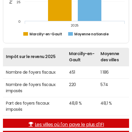
25
0
2025
Marcilly-en-Gault
Moyenne nationale
Marcilly-en-
Moyenne
Impôt sur le revenu 2025
Gault
des villes
Nombre de foyers fiscaux
451
1 186
Nombre de foyers fiscaux
220
574
imposés
Part des foyers fiscaux
48,8 %
48,1 %
imposés
Les villes où l'on paye le plus d'IFI