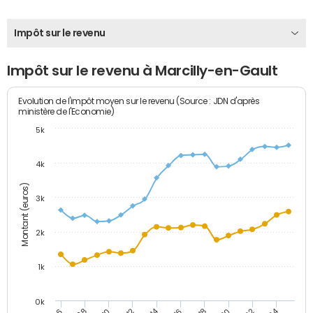
Impôt sur le revenu
Impôt sur le revenu à Marcilly-en-Gault
Evolution de l'impôt moyen sur le revenu (Source : JDN d'après
ministère de l'Economie)
5k
4k
Montant (euros)
3k
2k
1k
0k