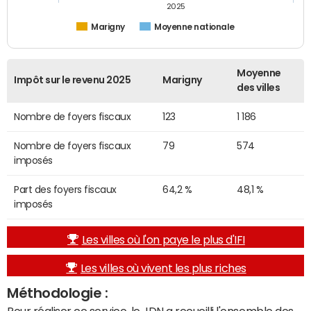
2025
Marigny
Moyenne nationale
Moyenne
Impôt sur le revenu 2025
Marigny
des villes
Nombre de foyers fiscaux
123
1 186
Nombre de foyers fiscaux
79
574
imposés
Part des foyers fiscaux
64,2 %
48,1 %
imposés
Les villes où l'on paye le plus d'IFI
Les villes où vivent les plus riches
Méthodologie :
Pour réaliser ce service, le JDN a recueilli l'ensemble des