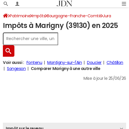
Patrimoine
Impôts
Bourgogne-Franche-Comté
Jura
Impôts à Marigny (39130) en 2025
Marigny
Impôt sur le revenu
Voir aussi :
Fontenu
Montigny-sur-l'Ain
Doucier
Châtillon
Songeson
Comparer Marigny à une autre ville
Mise à jour le 25/06/26
Impôt sur le revenu