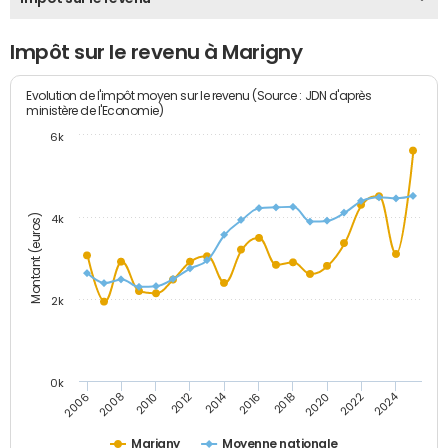
Impôt sur le revenu à Marigny
Evolution de l'impôt moyen sur le revenu (Source : JDN d'après
ministère de l'Economie)
6k
Montant (euros)
4k
2k
0k
2014
2024
2010
2020
2012
2022
2006
2016
2008
2018
Marigny
Moyenne nationale