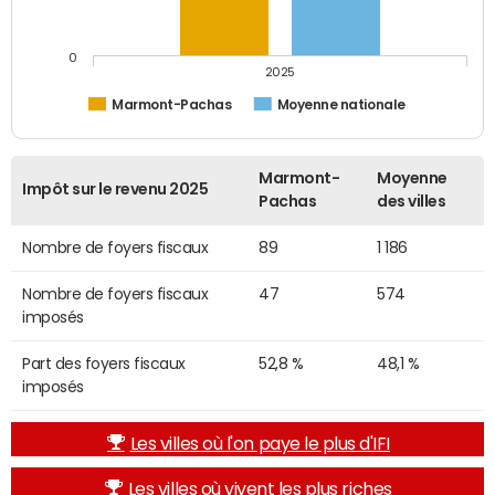
0
2025
Marmont-Pachas
Moyenne nationale
Marmont-
Moyenne
Impôt sur le revenu 2025
Pachas
des villes
Nombre de foyers fiscaux
89
1 186
Nombre de foyers fiscaux
47
574
imposés
Part des foyers fiscaux
52,8 %
48,1 %
imposés
Les villes où l'on paye le plus d'IFI
Les villes où vivent les plus riches