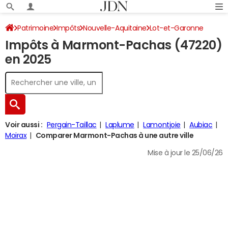
Patrimoine
Impôts
Nouvelle-Aquitaine
Lot-et-Garonne
Impôts à Marmont-Pachas (47220)
Marmont-Pachas
Impôt sur le revenu
en 2025
Voir aussi :
Pergain-Taillac
Laplume
Lamontjoie
Aubiac
Moirax
Comparer Marmont-Pachas à une autre ville
Mise à jour le 25/06/26