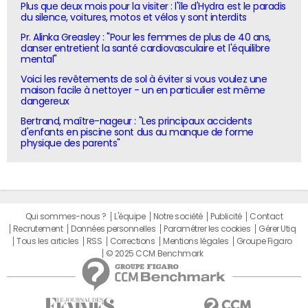
Plus que deux mois pour la visiter : l'île d'Hydra est le paradis
du silence, voitures, motos et vélos y sont interdits
Pr. Alinka Greasley : "Pour les femmes de plus de 40 ans,
danser entretient la santé cardiovasculaire et l'équilibre
mental"
Voici les revêtements de sol à éviter si vous voulez une
maison facile à nettoyer - un en particulier est même
dangereux
Bertrand, maître-nageur : "Les principaux accidents
d'enfants en piscine sont dus au manque de forme
physique des parents"
Qui sommes-nous ?
L'équipe
Notre société
Publicité
Contact
Recrutement
Données personnelles
Paramétrer les cookies
Gérer Utiq
Tous les articles
RSS
Corrections
Mentions légales
Groupe Figaro
© 2025 CCM Benchmark