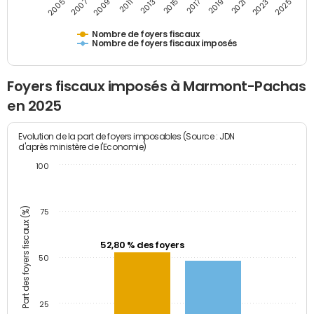
2009
2023
2017
2011
2025
2005
2019
2013
2007
2021
2015
Nombre de foyers fiscaux
Nombre de foyers fiscaux imposés
Foyers fiscaux imposés à Marmont-Pachas
en 2025
Evolution de la part de foyers imposables (Source : JDN
d'après ministère de l'Economie)
100
Part des foyers fiscaux (%)
75
52,80 % des foyers
50
25