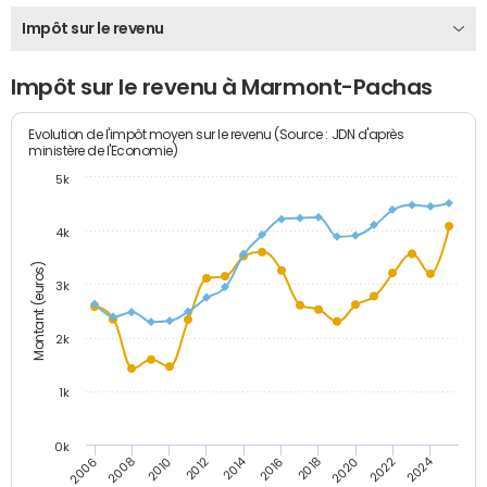
Impôt sur le revenu
Impôt sur le revenu à Marmont-Pachas
Evolution de l'impôt moyen sur le revenu (Source : JDN d'après
ministère de l'Economie)
5k
4k
Montant (euros)
3k
2k
1k
0k
2014
2024
2010
2020
2012
2022
2006
2016
2008
2018