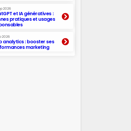
ep 2026
tGPT et IA génératives :
nes pratiques et usages
ponsables
p 2026
 analytics : booster ses
formances marketing