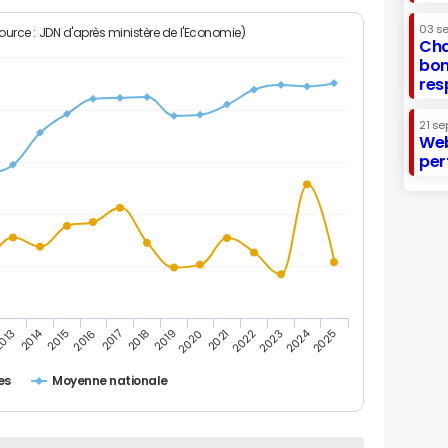
03 s
Source : JDN d'après ministère de l'Economie)
Cha
bon
res
21 se
Web
per
2014
2024
013
2015
2016
2017
2018
2019
2020
2021
2022
2023
2025
es
Moyenne nationale