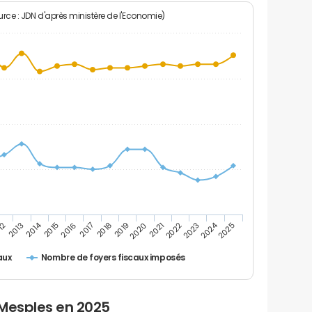
rce : JDN d'après ministère de l'Economie)
2024
2014
12
2019
2016
2023
2013
2020
2017
2021
2018
2025
2015
2022
Nombre de foyers fiscaux imposés
aux
 Mesples en 2025