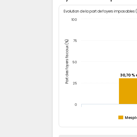
Evolution de la part de foyers imposables 
100
Part des foyers fiscaux (%)
75
50
30,70 % 
25
0
Mespl