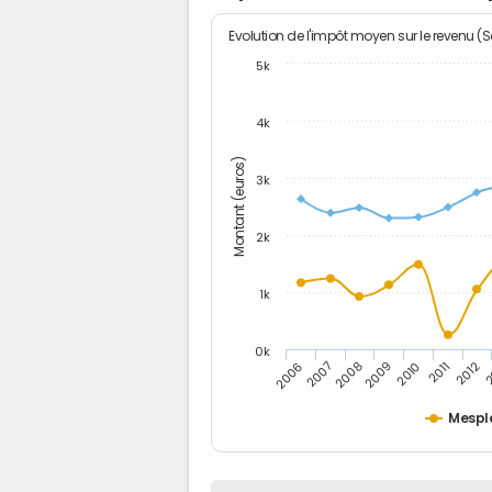
Evolution de l'impôt moyen sur le revenu (
5k
4k
Montant (euros)
3k
2k
1k
0k
2006
2007
2008
2009
2010
2011
2012
2
Mespl