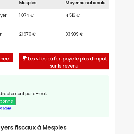
Mesples
Moyenne nationale
oyer
1 074 €
4 516 €
r
21 670 €
33 939 €
rance
Les villes où l'on paye le plus d'impôt
sur le revenu
directement par e-mail.
abonne
tialité
yers fiscaux à Mesples