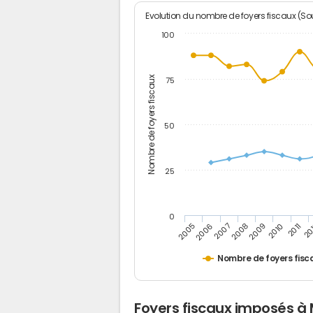
Evolution du nombre de foyers fiscaux (Sou
100
Nombre de foyers fiscaux
75
50
25
0
2005
20
2009
2006
2010
2007
2011
2008
Nombre de foyers fisc
Foyers fiscaux imposés à