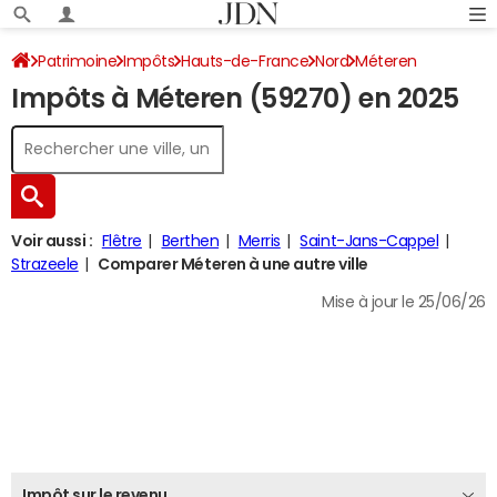
Patrimoine
Impôts
Hauts-de-France
Nord
Méteren
Impôts à Méteren (59270) en 2025
Impôt sur le revenu
Voir aussi :
Flêtre
Berthen
Merris
Saint-Jans-Cappel
Strazeele
Comparer Méteren à une autre ville
Mise à jour le 25/06/26
Impôt sur le revenu