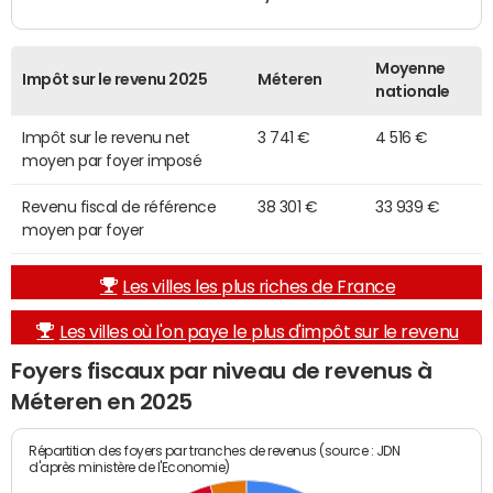
Moyenne
Impôt sur le revenu 2025
Méteren
nationale
Impôt sur le revenu net
3 741 €
4 516 €
moyen par foyer imposé
Revenu fiscal de référence
38 301 €
33 939 €
moyen par foyer
Les villes les plus riches de France
Les villes où l'on paye le plus d'impôt sur le revenu
Foyers fiscaux par niveau de revenus à
Méteren en 2025
Répartition des foyers par tranches de revenus (source : JDN
d'après ministère de l'Economie)