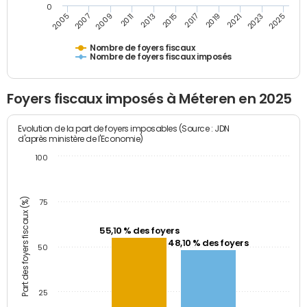
0
2023
2005
2009
2013
2017
2021
2025
2007
2011
2015
2019
Nombre de foyers fiscaux
Nombre de foyers fiscaux imposés
Foyers fiscaux imposés à Méteren en 2025
Evolution de la part de foyers imposables (Source : JDN
d'après ministère de l'Economie)
100
Part des foyers fiscaux (%)
75
55,10 % des foyers
48,10 % des foyers
50
25