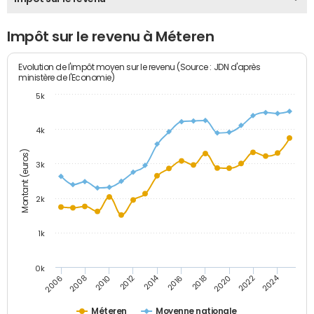
Impôt sur le revenu à Méteren
Evolution de l'impôt moyen sur le revenu (Source : JDN d'après
ministère de l'Economie)
5k
4k
Montant (euros)
3k
2k
1k
0k
2014
2024
2010
2020
2012
2022
2006
2016
2008
2018
Méteren
Moyenne nationale