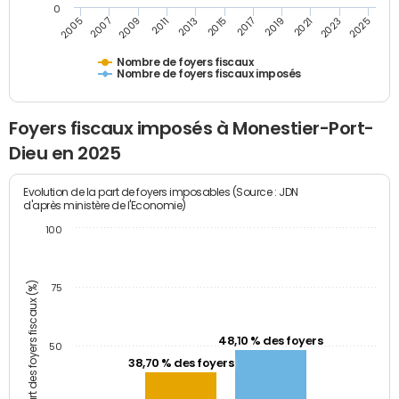
0
2009
2023
2017
2011
2025
2005
2019
2013
2007
2021
2015
Nombre de foyers fiscaux
Nombre de foyers fiscaux imposés
Foyers fiscaux imposés à Monestier-Port-
Dieu en 2025
Evolution de la part de foyers imposables (Source : JDN
d'après ministère de l'Economie)
100
Part des foyers fiscaux (%)
75
48,10 % des foyers
50
38,70 % des foyers