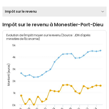
Impôt sur le revenu
Impôt sur le revenu à Monestier-Port-Dieu
Evolution de l'impôt moyen sur le revenu (Source : JDN d'après
ministère de l'Economie)
5k
4k
Montant (euros)
3k
2k
1k
0k