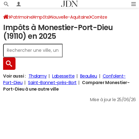
Patrimoine
Impôts
Nouvelle-Aquitaine
Corrèze
Impôts à Monestier-Port-Dieu
Monestier-Port-Dieu
Impôt sur le revenu
(19110) en 2025
Voir aussi :
Thalamy
Labessette
Beaulieu
Confolent-
Port-Dieu
Saint-Bonnet-près-Bort
Comparer Monestier-
Port-Dieu à une autre ville
Mise à jour le 25/06/26