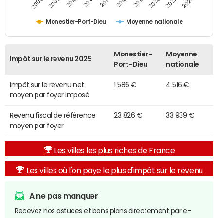
2014
2024
2010
2020
2012
2022
2006
2016
2008
2018
Monestier-Port-Dieu
Moyenne nationale
Monestier-
Moyenne
Impôt sur le revenu 2025
Port-Dieu
nationale
Impôt sur le revenu net
1 586 €
4 516 €
moyen par foyer imposé
Revenu fiscal de référence
23 826 €
33 939 €
moyen par foyer
Les villes les plus riches de France
Les villes où l'on paye le plus d'impôt sur le revenu
A ne pas manquer
Recevez nos astuces et bons plans directement par e-