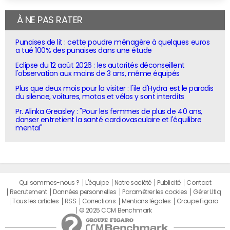
À NE PAS RATER
Punaises de lit : cette poudre ménagère à quelques euros
a tué 100% des punaises dans une étude
Eclipse du 12 août 2026 : les autorités déconseillent
l'observation aux moins de 3 ans, même équipés
Plus que deux mois pour la visiter : l'île d'Hydra est le paradis
du silence, voitures, motos et vélos y sont interdits
Pr. Alinka Greasley : "Pour les femmes de plus de 40 ans,
danser entretient la santé cardiovasculaire et l'équilibre
mental"
Qui sommes-nous ?
L'équipe
Notre société
Publicité
Contact
Recrutement
Données personnelles
Paramétrer les cookies
Gérer Utiq
Tous les articles
RSS
Corrections
Mentions légales
Groupe Figaro
© 2025 CCM Benchmark