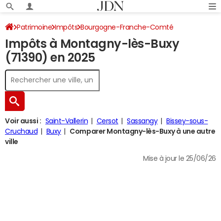
Patrimoine
Impôts
Bourgogne-Franche-Comté
Impôts à Montagny-lès-Buxy
Saône-et-Loire
Montagny-lès-Buxy
Impôt sur le revenu
(71390) en 2025
Voir aussi :
Saint-Vallerin
Cersot
Sassangy
Bissey-sous-
Cruchaud
Buxy
Comparer Montagny-lès-Buxy à une autre
ville
Mise à jour le 25/06/26