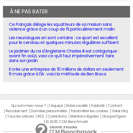
À NE PAS RATER
Ce Français déloge les squatteurs de sa maison sans
violence grâce à un coup de fil particulièrement malin
Les neurologues en sont certains : ce sport est excellent
pour le cerveau et quelques minutes régulières suffisent
Le jardinier du roi d'Angleterre Charles III est catégorique :
avant fin août, voici ce qu'il faut impérativement faire
dans son jardin
Il crée une entreprise de 10 millions de dollars en seulement
6 mois grâce à l'IA : voici la méthode de Ben Broca
Qui sommes-nous ?
L'équipe
Notre société
Publicité
Contact
Recrutement
Données personnelles
Paramétrer les cookies
Gérer Utiq
Tous les articles
RSS
Corrections
Mentions légales
Groupe Figaro
© 2025 CCM Benchmark