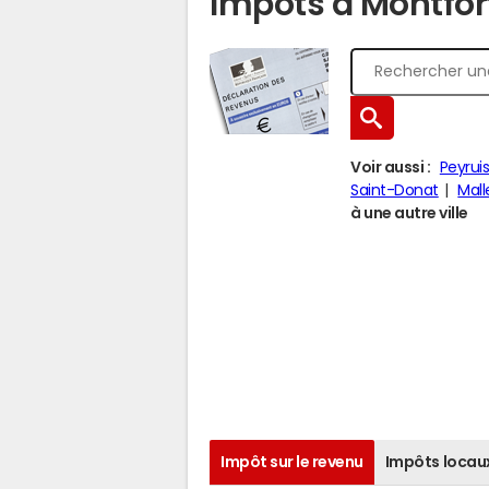
Impôts à Montfor
Voir aussi :
Peyrui
Saint-Donat
Mal
à une autre ville
Impôt sur le revenu
Impôts locau