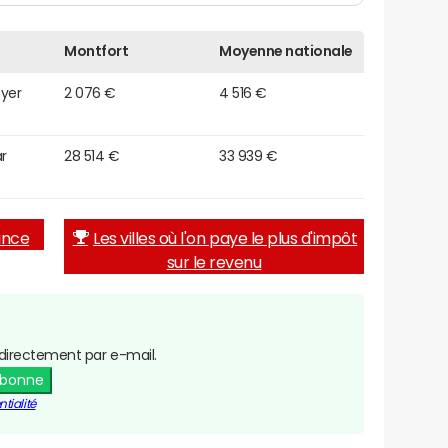
Montfort
Moyenne nationale
oyer
2 076 €
4 516 €
r
28 514 €
33 939 €
rance
Les villes où l'on paye le plus d'impôt
sur le revenu
directement par e-mail.
abonne
tialité