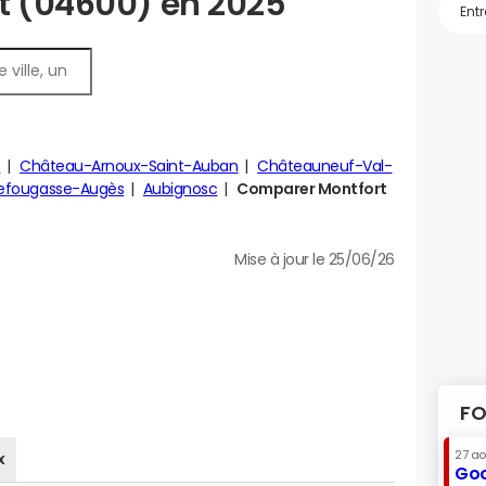
t (04600) en 2025
s
Château-Arnoux-Saint-Auban
Châteauneuf-Val-
lefougasse-Augès
Aubignosc
Comparer Montfort
Mise à jour le 25/06/26
FO
27 a
x
Goo