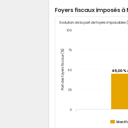
Foyers fiscaux imposés à 
Evolution de la part de foyers imposables 
100
Part des foyers fiscaux (%)
75
50
45,00 % 
25
0
Montfo