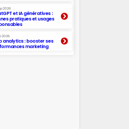
ep 2026
tGPT et IA génératives :
nes pratiques et usages
ponsables
p 2026
 analytics : booster ses
formances marketing