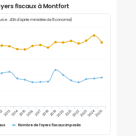
yers fiscaux à Montfort
rce : JDN d'après ministère de l'Economie)
2024
2014
12
2019
2016
2023
2013
2020
2017
2021
2018
2025
2015
2022
Nombre de foyers fiscaux imposés
aux