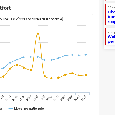
tfort
03 s
Cha
bon
Source : JDN d'après ministère de l'Economie)
res
21 se
Web
per
2014
2024
013
2015
2016
2017
2018
2019
2020
2021
2022
2023
2025
rt
Moyenne nationale