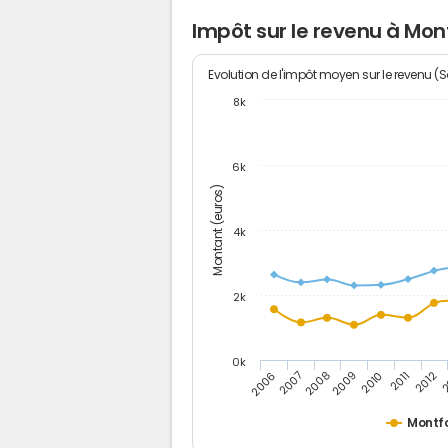
Impôt sur le revenu à Mon
Evolution de l'impôt moyen sur le revenu (
8k
6k
Montant (euros)
4k
2k
0k
2006
2007
2008
2009
2010
2011
2012
2
Montfo