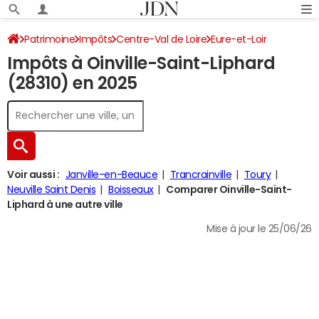
Patrimoine
Impôts
Centre-Val de Loire
Eure-et-Loir
Impôts à Oinville-Saint-Liphard
Oinville-Saint-Liphard
Impôt sur le revenu
(28310) en 2025
Voir aussi :
Janville-en-Beauce
Trancrainville
Toury
Neuville Saint Denis
Boisseaux
Comparer Oinville-Saint-
Liphard à une autre ville
Mise à jour le 25/06/26