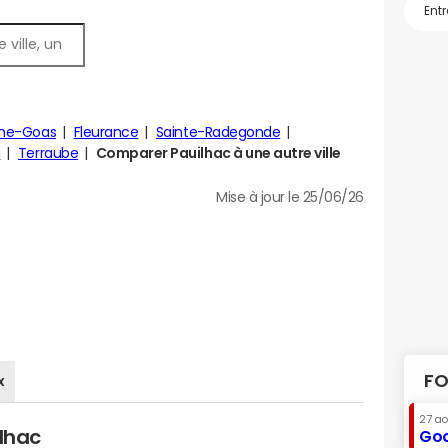
he-Goas
Fleurance
Sainte-Radegonde
u
Terraube
Comparer Pauilhac à une autre ville
Mise à jour le 25/06/26
FO
x
27 a
ilhac
Goo