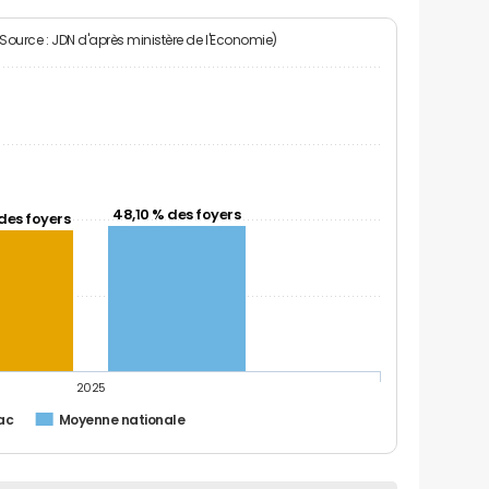
(Source : JDN d'après ministère de l'Economie)
48,10 % des foyers
des foyers
2025
ac
Moyenne nationale