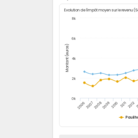
Evolution de l'impôt moyen sur le revenu (
8k
6k
Montant (euros)
4k
2k
0k
2006
2007
2008
2009
2010
2011
2012
2
Pauilh