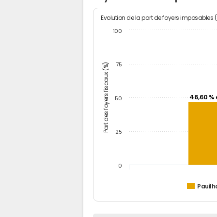
Evolution de la part de foyers imposables 
100
Part des foyers fiscaux (%)
75
46,60 % 
50
25
0
Pauilh