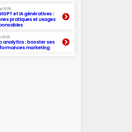
ep 2026
tGPT et IA génératives :
nes pratiques et usages
ponsables
p 2026
 analytics : booster ses
formances marketing