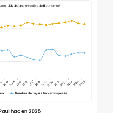
rce : JDN d'après ministère de l'Economie)
2024
2014
12
2019
2016
2023
2013
2020
2017
2021
2018
2025
2015
2022
Nombre de foyers fiscaux imposés
aux
Pauilhac en 2025