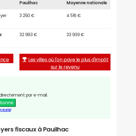
Pauilhac
Moyenne nationale
oyer
3 250 €
4 516 €
r
32 993 €
33 939 €
rance
Les villes où l'on paye le plus d'impôt
sur le revenu
directement par e-mail.
abonne
tialité
yers fiscaux à Pauilhac