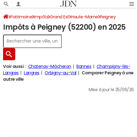
Patrimoine
Impôts
Grand Est
Haute-Marne
Peigney
Impôts à Peigney (52200) en 2025
Impôt sur le revenu
Voir aussi :
Chatenay-Mâcheron
Bannes
Champigny-lès-
Langres
Langres
Orbigny-au-Val
Comparer Peigney à une
autre ville
Mise à jour le 25/06/26