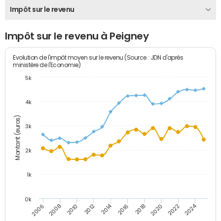
Impôt sur le revenu
Impôt sur le revenu à Peigney
Evolution de l'impôt moyen sur le revenu (Source : JDN d'après
ministère de l'Economie)
5k
4k
Montant (euros)
3k
2k
1k
0k
2014
2024
2010
2020
2012
2022
2006
2016
2008
2018