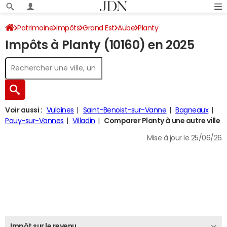
Patrimoine
Impôts
Grand Est
Aube
Planty
Impôts à Planty (10160) en 2025
Impôt sur le revenu
Voir aussi :
Vulaines
Saint-Benoist-sur-Vanne
Bagneaux
Pouy-sur-Vannes
Villadin
Comparer Planty à une autre ville
Mise à jour le 25/06/26
Impôt sur le revenu