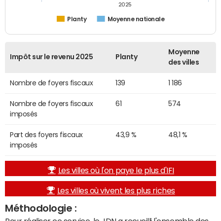
2025
Planty
Moyenne nationale
Moyenne
Impôt sur le revenu 2025
Planty
des villes
Nombre de foyers fiscaux
139
1 186
Nombre de foyers fiscaux
61
574
imposés
Part des foyers fiscaux
43,9 %
48,1 %
imposés
Les villes où l'on paye le plus d'IFI
Les villes où vivent les plus riches
Méthodologie :
Pour réaliser ce service, le JDN a recueilli l'ensemble des