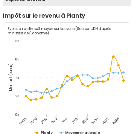
Impôt sur le revenu à Planty
Evolution de l'impôt moyen sur le revenu (Source : JDN d'après
ministère de l'Economie)
8k
6k
Montant (euros)
4k
2k
0k
2014
2024
2010
2020
2012
2022
2006
2016
2008
2018
Planty
Moyenne nationale