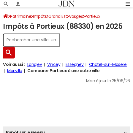
Patrimoine
Impôts
Grand Est
Vosges
Portieux
Impôts à Portieux (88330) en 2025
Impôt sur le revenu
Voir aussi :
Langley
Vincey
Essegney
Châtel-sur-Moselle
Moriville
Comparer Portieux à une autre ville
Mise à jour le 25/06/26
Impôt sur le revenu