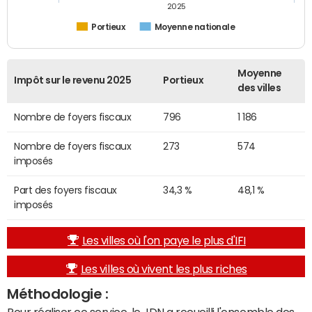
2025
Portieux
Moyenne nationale
Moyenne
Impôt sur le revenu 2025
Portieux
des villes
Nombre de foyers fiscaux
796
1 186
Nombre de foyers fiscaux
273
574
imposés
Part des foyers fiscaux
34,3 %
48,1 %
imposés
Les villes où l'on paye le plus d'IFI
Les villes où vivent les plus riches
Méthodologie :
Pour réaliser ce service, le JDN a recueilli l'ensemble des