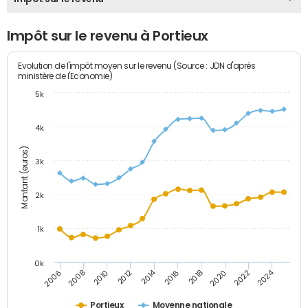
Impôt sur le revenu à Portieux
Evolution de l'impôt moyen sur le revenu (Source : JDN d'après
ministère de l'Economie)
5k
4k
Montant (euros)
3k
2k
1k
0k
2014
2024
2010
2020
2012
2022
2006
2016
2008
2018
Portieux
Moyenne nationale