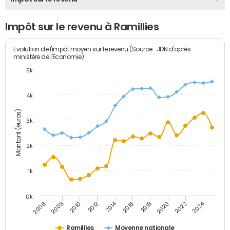
Impôt sur le revenu à Ramillies
Evolution de l'impôt moyen sur le revenu (Source : JDN d'après
ministère de l'Economie)
5k
4k
Montant (euros)
3k
2k
1k
0k
2014
2024
2010
2020
2012
2022
2006
2016
2008
2018
Ramillies
Moyenne nationale