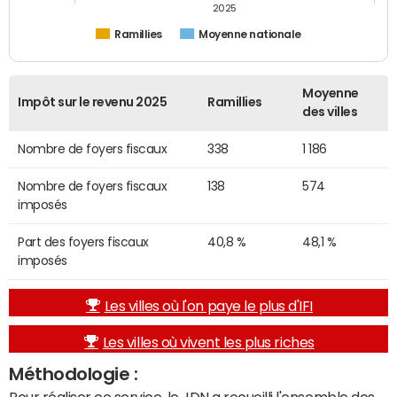
2025
Ramillies
Moyenne nationale
Moyenne
Impôt sur le revenu 2025
Ramillies
des villes
Nombre de foyers fiscaux
338
1 186
Nombre de foyers fiscaux
138
574
imposés
Part des foyers fiscaux
40,8 %
48,1 %
imposés
Les villes où l'on paye le plus d'IFI
Les villes où vivent les plus riches
Méthodologie :
Pour réaliser ce service, le JDN a recueilli l'ensemble des