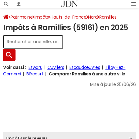
Patrimoine
Impôts
Hauts-de-France
Nord
Ramillies
Impôts à Ramillies (59161) en 2025
Impôt sur le revenu
Voir aussi :
Eswars
Cuvillers
Escaudœuvres
Tilloy-lez-
Cambrai
Blécourt
Comparer Ramillies à une autre ville
Mise à jour le 25/06/26
Impôt sur le revenu