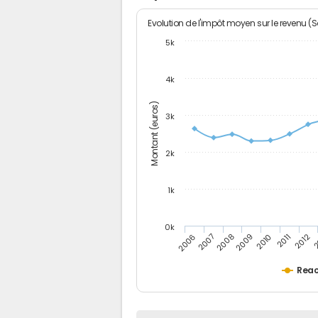
Evolution de l'impôt moyen sur le revenu (
5k
4k
Montant (euros)
3k
2k
1k
0k
2006
2007
2008
2009
2010
2011
2012
2
Rea