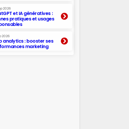
ep 2026
tGPT et IA génératives :
nes pratiques et usages
ponsables
p 2026
 analytics : booster ses
formances marketing