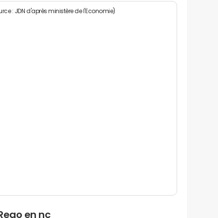
rce : JDN d'après ministère de l'Economie)
 Reao en nc