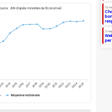
03 s
Source : JDN d'après ministère de l'Economie)
Cha
bon
res
21 se
Web
per
2014
2024
013
2015
2016
2017
2018
2019
2020
2021
2022
2023
2025
o
Moyenne nationale