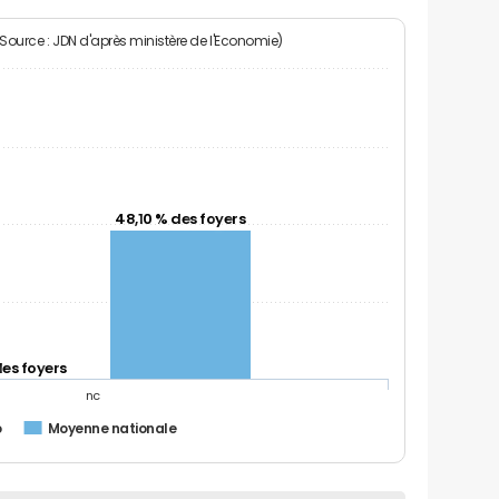
(Source : JDN d'après ministère de l'Economie)
48,10 % des foyers
des foyers
nc
o
Moyenne nationale