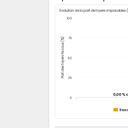
Evolution de la part de foyers imposables 
100
Part des foyers fiscaux (%)
75
50
25
0,00 % 
0
Rea