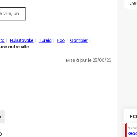
to
Nukutavake
Tureia
Hao
Gambier
ne autre ville
Mise à jour le 25/06/26
FO
x
27 a
o
Goo