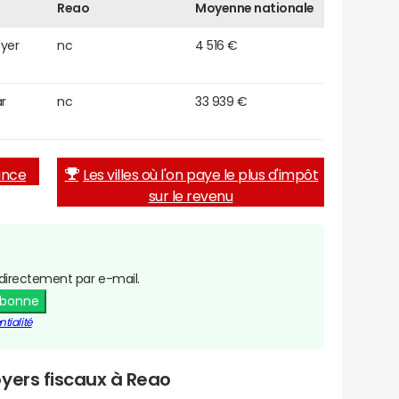
Reao
Moyenne nationale
oyer
nc
4 516 €
r
nc
33 939 €
rance
Les villes où l'on paye le plus d'impôt
sur le revenu
directement par e-mail.
abonne
tialité
yers fiscaux à Reao