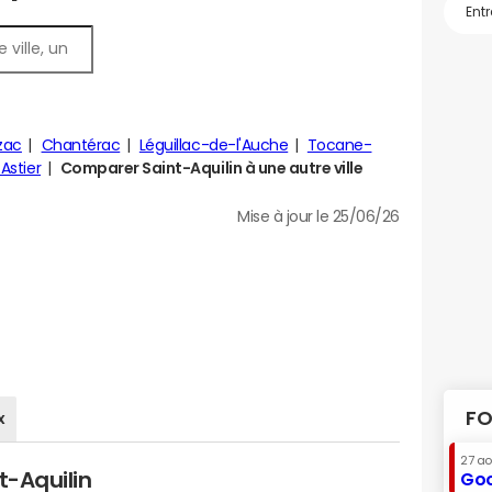
zac
Chantérac
Léguillac-de-l'Auche
Tocane-
Astier
Comparer Saint-Aquilin à une autre ville
Mise à jour le 25/06/26
FO
x
27 a
t-Aquilin
Goo