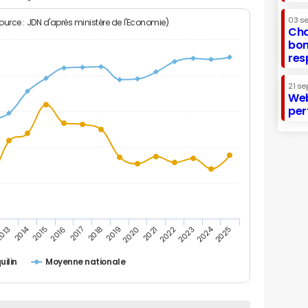
03 s
Source : JDN d'après ministère de l'Economie)
Cha
bon
res
21 se
Web
per
2014
2024
013
2015
2016
2017
2018
2019
2020
2021
2022
2023
2025
uilin
Moyenne nationale