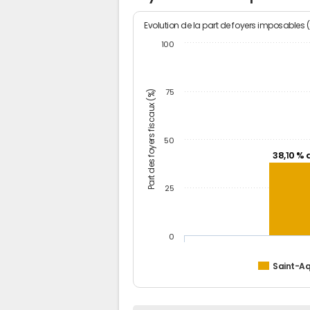
Evolution de la part de foyers imposables 
100
Part des foyers fiscaux (%)
75
50
38,10 % 
25
0
Saint-Aq