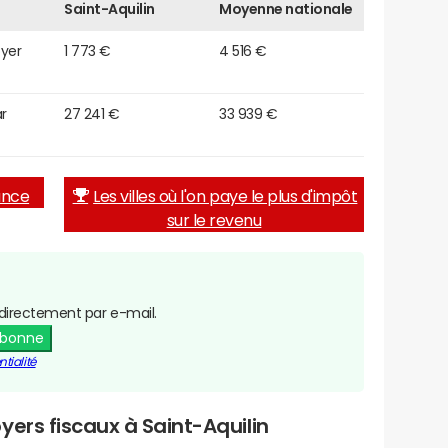
Saint-Aquilin
Moyenne nationale
oyer
1 773 €
4 516 €
r
27 241 €
33 939 €
rance
Les villes où l'on paye le plus d'impôt
sur le revenu
directement par e-mail.
abonne
tialité
yers fiscaux à Saint-Aquilin