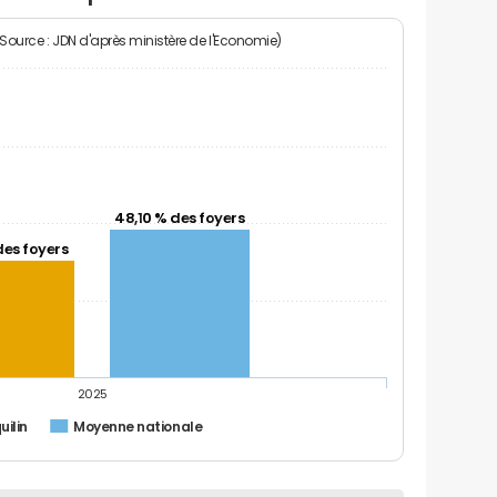
(Source : JDN d'après ministère de l'Economie)
48,10 % des foyers
des foyers
2025
uilin
Moyenne nationale