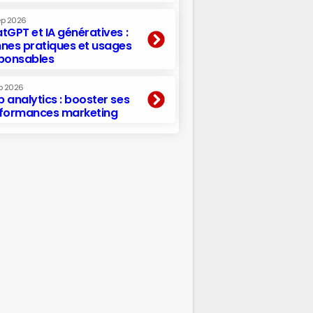
ep 2026
tGPT et IA génératives :
nes pratiques et usages
ponsables
p 2026
 analytics : booster ses
formances marketing