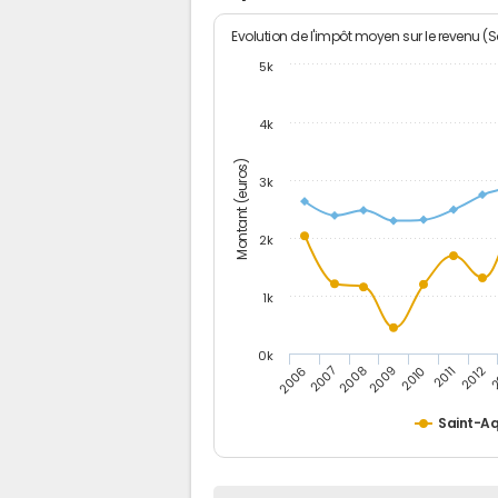
Evolution de l'impôt moyen sur le revenu (
5k
4k
Montant (euros)
3k
2k
1k
0k
2006
2007
2008
2009
2010
2011
2012
2
Saint-Aq