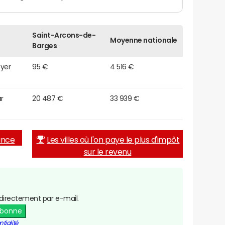
Saint-Arcons-de-
Moyenne nationale
Barges
oyer
95 €
4 516 €
r
20 487 €
33 939 €
rance
Les villes où l'on paye le plus d'impôt
sur le revenu
directement par e-mail.
abonne
tialité