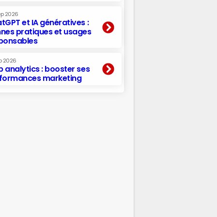
ep 2026
tGPT et IA génératives :
nes pratiques et usages
ponsables
p 2026
 analytics : booster ses
formances marketing