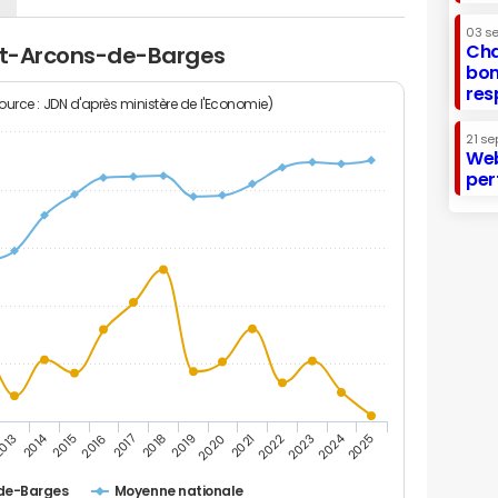
03 s
Cha
int-Arcons-de-Barges
bon
res
Source : JDN d'après ministère de l'Economie)
21 se
Web
per
2014
2024
013
2015
2016
2017
2018
2019
2020
2021
2022
2023
2025
de-Barges
Moyenne nationale