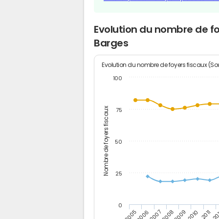
Evolution du nombre de f
Barges
Evolution du nombre de foyers fiscaux (Sou
100
Nombre de foyers fiscaux
75
50
25
0
2005
20
2009
2006
2010
2007
2011
2008