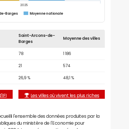
2025
de-Barges
Moyenne nationale
Saint-Arcons-de-
Moyenne des villes
Barges
78
1 186
21
574
26,9 %
48,1 %
'IFI
Les villes où vivent les plus riches
recueilli l'ensemble des données produites par la
ubliques du ministère de l'Economie pour