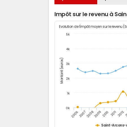
Impôt sur le revenu à Sa
Evolution de l'impôt moyen sur le revenu (
5k
4k
Montant (euros)
3k
2k
1k
0k
2006
2007
2008
2009
2010
2011
2012
2
Saint-Arcons-