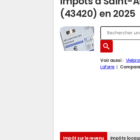
Impôts à Saint-
(43420) en 2025
Voir aussi :
Vielpra
Lafarre
Comparer
Impôt sur le revenu
Impôts locau