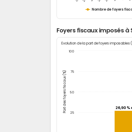
Nombre de foyers fisc
Foyers fiscaux imposés à
Evolution de la part de foyers imposables 
100
Part des foyers fiscaux (%)
75
50
26,90 % 
25