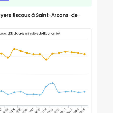
oyers fiscaux à Saint-Arcons-de-
rce : JDN d'après ministère de l'Economie)
2024
2014
12
2019
2016
2023
2013
2020
2017
2021
2018
2025
2015
2022