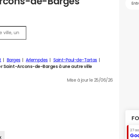
Arcons-de-Barges
t
Barges
Arlempdes
Saint-Paul-de-Tartas
 Saint-Arcons-de-Barges à une autre ville
Mise à jour le 25/06/26
FO
27 a
Goo
x