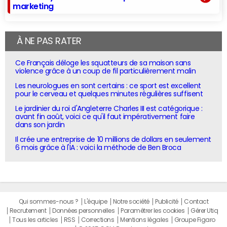
marketing
À NE PAS RATER
Ce Français déloge les squatteurs de sa maison sans
violence grâce à un coup de fil particulièrement malin
Les neurologues en sont certains : ce sport est excellent
pour le cerveau et quelques minutes régulières suffisent
Le jardinier du roi d'Angleterre Charles III est catégorique :
avant fin août, voici ce qu'il faut impérativement faire
dans son jardin
Il crée une entreprise de 10 millions de dollars en seulement
6 mois grâce à l'IA : voici la méthode de Ben Broca
Qui sommes-nous ?
L'équipe
Notre société
Publicité
Contact
Recrutement
Données personnelles
Paramétrer les cookies
Gérer Utiq
Tous les articles
RSS
Corrections
Mentions légales
Groupe Figaro