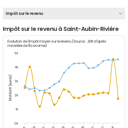
Impôt sur le revenu
Impôt sur le revenu à Saint-Aubin-Rivière
Evolution de l'impôt moyen sur le revenu (Source : JDN d'après
ministère de l'Economie)
5k
4k
Montant (euros)
3k
2k
1k
0k