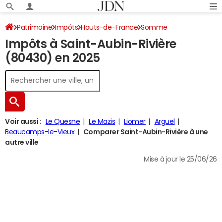
Patrimoine
Impôts
Hauts-de-France
Somme
Impôts à Saint-Aubin-Rivière
Saint-Aubin-Rivière
Impôt sur le revenu
(80430) en 2025
Voir aussi :
Le Quesne
Le Mazis
Liomer
Arguel
Beaucamps-le-Vieux
Comparer Saint-Aubin-Rivière à une
autre ville
Mise à jour le 25/06/26