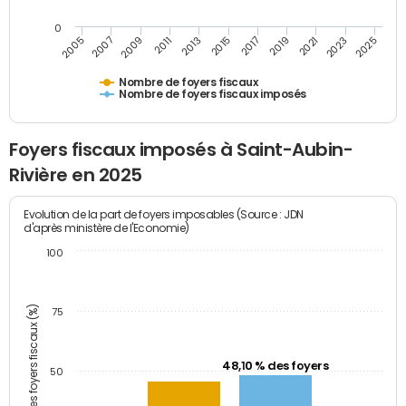
0
2009
2023
2017
2011
2025
2005
2019
2013
2007
2021
2015
Nombre de foyers fiscaux
Nombre de foyers fiscaux imposés
Foyers fiscaux imposés à Saint-Aubin-
Rivière en 2025
Evolution de la part de foyers imposables (Source : JDN
d'après ministère de l'Economie)
100
Part des foyers fiscaux (%)
75
48,10 % des foyers
50