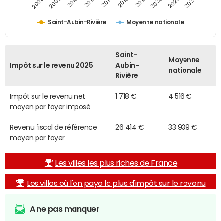
2014
2024
2010
2020
2012
2022
2006
2016
2008
2018
Saint-Aubin-Rivière
Moyenne nationale
Saint-
Moyenne
Impôt sur le revenu 2025
Aubin-
nationale
Rivière
Impôt sur le revenu net
1 718 €
4 516 €
moyen par foyer imposé
Revenu fiscal de référence
26 414 €
33 939 €
moyen par foyer
Les villes les plus riches de France
Les villes où l'on paye le plus d'impôt sur le revenu
A ne pas manquer