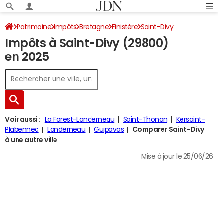
Patrimoine
Impôts
Bretagne
Finistère
Saint-Divy
Impôts à Saint-Divy (29800)
Impôt sur le revenu
en 2025
Voir aussi :
La Forest-Landerneau
Saint-Thonan
Kersaint-
Plabennec
Landerneau
Guipavas
Comparer Saint-Divy
à une autre ville
Mise à jour le 25/06/26