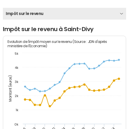
Impôt sur le revenu
Impôt sur le revenu à Saint-Divy
Evolution de l'impôt moyen sur le revenu (Source : JDN d'après
ministère de l'Economie)
5k
4k
Montant (euros)
3k
2k
1k
0k