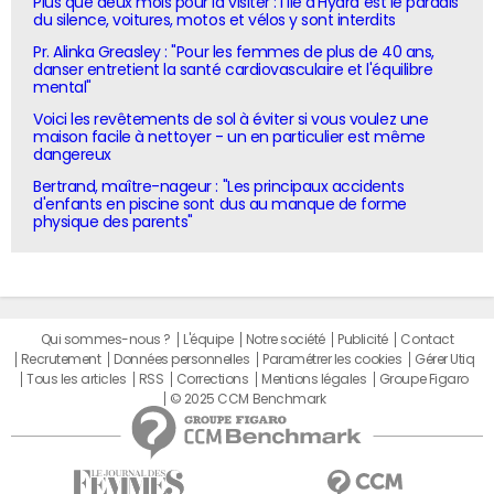
Plus que deux mois pour la visiter : l'île d'Hydra est le paradis
du silence, voitures, motos et vélos y sont interdits
Pr. Alinka Greasley : "Pour les femmes de plus de 40 ans,
danser entretient la santé cardiovasculaire et l'équilibre
mental"
Voici les revêtements de sol à éviter si vous voulez une
maison facile à nettoyer - un en particulier est même
dangereux
Bertrand, maître-nageur : "Les principaux accidents
d'enfants en piscine sont dus au manque de forme
physique des parents"
Qui sommes-nous ?
L'équipe
Notre société
Publicité
Contact
Recrutement
Données personnelles
Paramétrer les cookies
Gérer Utiq
Tous les articles
RSS
Corrections
Mentions légales
Groupe Figaro
© 2025 CCM Benchmark