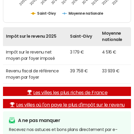
2014
2024
2010
2020
2012
2022
2006
2016
2008
2018
Saint-Divy
Moyenne nationale
Moyenne
Impôt sur le revenu 2025
Saint-Divy
nationale
Impôt sur le revenu net
3 179 €
4 516 €
moyen par foyer imposé
Revenu fiscal de référence
39 758 €
33 939 €
moyen par foyer
Les villes les plus riches de France
Les villes où l'on paye le plus d'impôt sur le revenu
A ne pas manquer
Recevez nos astuces et bons plans directement par e-