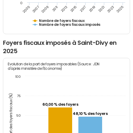
0
2023
2005
2009
2013
2017
2021
2025
2007
2011
2015
2019
Nombre de foyers fiscaux
Nombre de foyers fiscaux imposés
Foyers fiscaux imposés à Saint-Divy en
2025
Evolution de la part de foyers imposables (Source : JDN
d'après ministère de l'Economie)
100
Part des foyers fiscaux (%)
75
60,00 % des foyers
48,10 % des foyers
50