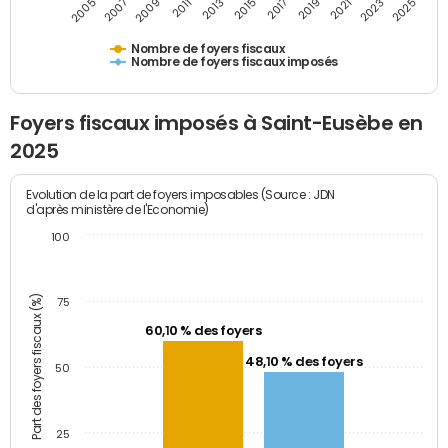
2005
2007
2009
2011
2013
2015
2017
2019
2021
2023
2025
Nombre de foyers fiscaux
Nombre de foyers fiscaux imposés
Foyers fiscaux imposés à Saint-Eusèbe en
2025
Evolution de la part de foyers imposables (Source : JDN
d'après ministère de l'Economie)
100
Part des foyers fiscaux (%)
75
60,10 % des foyers
48,10 % des foyers
50
25