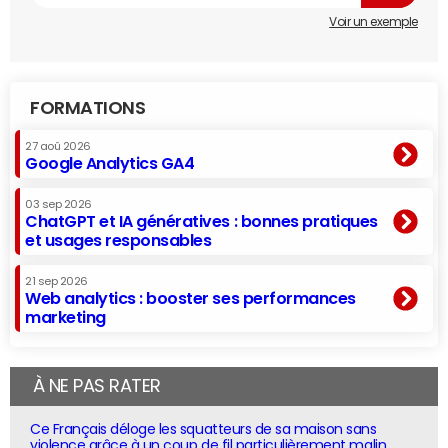
Voir un exemple
FORMATIONS
27 aoû 2026
Google Analytics GA4
03 sep 2026
ChatGPT et IA génératives : bonnes pratiques
et usages responsables
21 sep 2026
Web analytics : booster ses performances
marketing
À NE PAS RATER
Ce Français déloge les squatteurs de sa maison sans
violence grâce à un coup de fil particulièrement malin