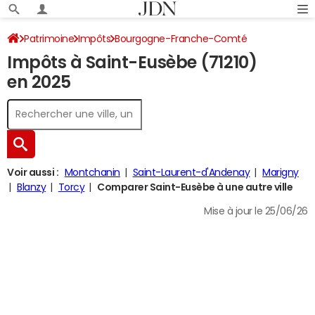
Patrimoine
Impôts
Bourgogne-Franche-Comté
Impôts à Saint-Eusèbe (71210)
Saône-et-Loire
Saint-Eusèbe
Impôt sur le revenu
en 2025
Voir aussi :
Montchanin
Saint-Laurent-d'Andenay
Marigny
Blanzy
Torcy
Comparer Saint-Eusèbe à une autre ville
Mise à jour le 25/06/26