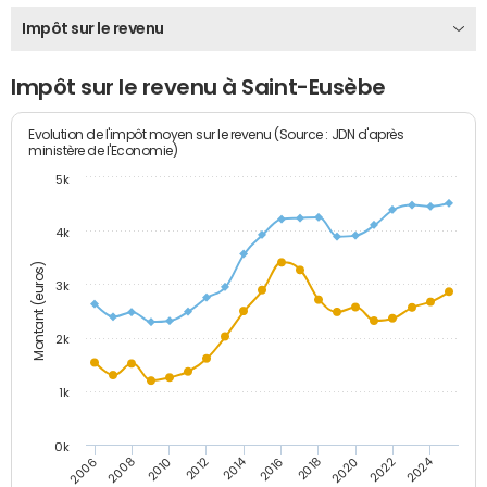
Impôt sur le revenu
Impôt sur le revenu à Saint-Eusèbe
Evolution de l'impôt moyen sur le revenu (Source : JDN d'après
ministère de l'Economie)
5k
4k
Montant (euros)
3k
2k
1k
0k
2014
2024
2010
2020
2012
2022
2006
2016
2008
2018