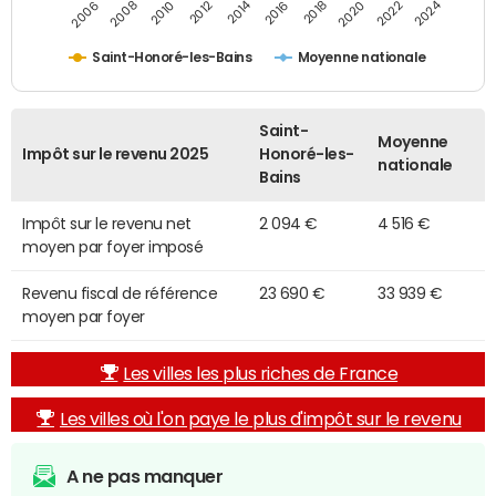
2014
2024
2010
2020
2012
2022
2006
2016
2008
2018
Saint-Honoré-les-Bains
Moyenne nationale
Saint-
Moyenne
Impôt sur le revenu 2025
Honoré-les-
nationale
Bains
Impôt sur le revenu net
2 094 €
4 516 €
moyen par foyer imposé
Revenu fiscal de référence
23 690 €
33 939 €
moyen par foyer
Les villes les plus riches de France
Les villes où l'on paye le plus d'impôt sur le revenu
A ne pas manquer