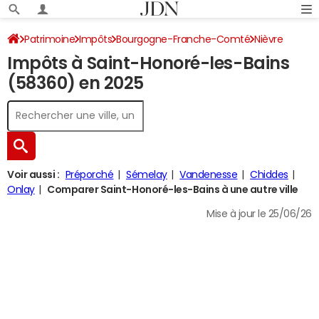
Patrimoine
Impôts
Bourgogne-Franche-Comté
Nièvre
Impôts à Saint-Honoré-les-Bains
Saint-Honoré-les-Bains
Impôt sur le revenu
(58360) en 2025
Voir aussi :
Préporché
Sémelay
Vandenesse
Chiddes
Onlay
Comparer Saint-Honoré-les-Bains à une autre ville
Mise à jour le 25/06/26