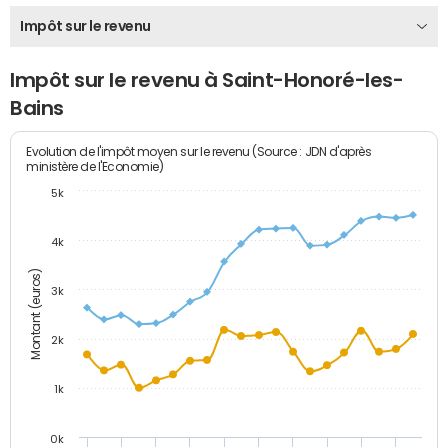
Impôt sur le revenu
Impôt sur le revenu à Saint-Honoré-les-
Bains
Evolution de l'impôt moyen sur le revenu (Source : JDN d'après
ministère de l'Economie)
5k
4k
Montant (euros)
3k
2k
1k
0k