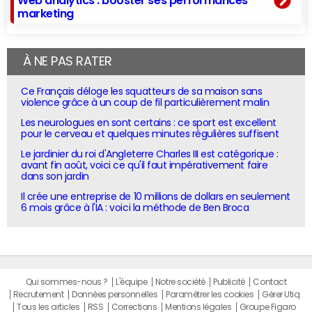
marketing
À NE PAS RATER
Ce Français déloge les squatteurs de sa maison sans
violence grâce à un coup de fil particulièrement malin
Les neurologues en sont certains : ce sport est excellent
pour le cerveau et quelques minutes régulières suffisent
Le jardinier du roi d'Angleterre Charles III est catégorique :
avant fin août, voici ce qu'il faut impérativement faire
dans son jardin
Il crée une entreprise de 10 millions de dollars en seulement
6 mois grâce à l'IA : voici la méthode de Ben Broca
Qui sommes-nous ?
L'équipe
Notre société
Publicité
Contact
Recrutement
Données personnelles
Paramétrer les cookies
Gérer Utiq
Tous les articles
RSS
Corrections
Mentions légales
Groupe Figaro