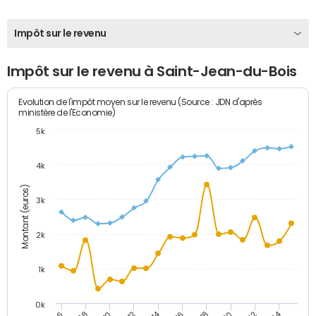
Impôt sur le revenu
Impôt sur le revenu à Saint-Jean-du-Bois
Evolution de l'impôt moyen sur le revenu (Source : JDN d'après
ministère de l'Economie)
5k
4k
Montant (euros)
3k
2k
1k
0k