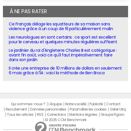
À NE PAS RATER
Ce Français déloge les squatteurs de sa maison sans
violence grâce à un coup de fil particulièrement malin
Les neurologues en sont certains : ce sport est excellent
pour le cerveau et quelques minutes régulières suffisent
Le jardinier du roi d'Angleterre Charles III est catégorique :
avant fin août, voici ce qu'il faut impérativement faire
dans son jardin
Il crée une entreprise de 10 millions de dollars en seulement
6 mois grâce à l'IA : voici la méthode de Ben Broca
Qui sommes-nous ?
L'équipe
Notre société
Publicité
Contact
Recrutement
Données personnelles
Paramétrer les cookies
Gérer Utiq
Tous les articles
RSS
Corrections
Mentions légales
Groupe Figaro
© 2025 CCM Benchmark