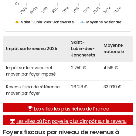
0k
2014
2024
2010
2020
2012
2022
2006
2016
2008
2018
Saint-Lubin-des-Joncherets
Moyenne nationale
Saint-
Moyenne
Impôt sur le revenu 2025
Lubin-des-
nationale
Joncherets
Impôt sur le revenu net
2 250 €
4 516 €
moyen par foyer imposé
Revenu fiscal de référence
26 218 €
33 939 €
moyen par foyer
Les villes les plus riches de France
Les villes où l'on paye le plus d'impôt sur le revenu
Foyers fiscaux par niveau de revenus à