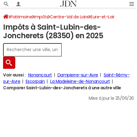
Patrimoine
Impôts
Centre-Val de Loire
Eure-et-Loir
Impôts à Saint-Lubin-des-
Saint-Lubin-des-Joncherets
Impôt sur le revenu
Joncherets (28350) en 2025
Voir aussi :
Nonancourt
Dampierre-sur-Avre
Saint-Rémy-
sur-Avre
Escorpain
La Madeleine-de-Nonancourt
Comparer Saint-Lubin-des-Joncherets à une autre ville
Mise à jour le 25/06/26