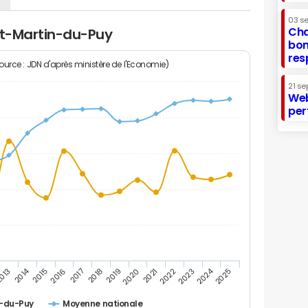
03 s
Cha
nt-Martin-du-Puy
bon
res
Source : JDN d'après ministère de l'Economie)
21 se
Web
per
2014
2024
013
2015
2016
2017
2018
2019
2020
2021
2022
2023
2025
n-du-Puy
Moyenne nationale