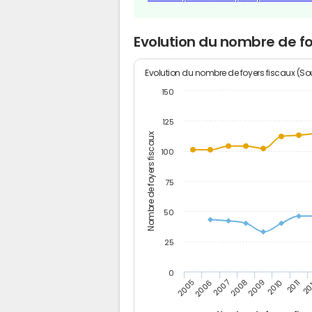
Evolution du nombre de f
Evolution du nombre de foyers fiscaux (Sou
150
125
Nombre de foyers fiscaux
100
75
50
25
0
2005
20
2009
2006
2010
2007
2011
2008