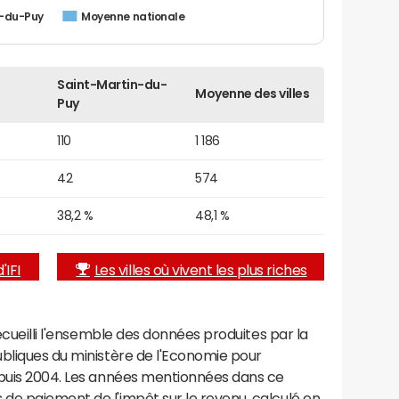
n-du-Puy
Moyenne nationale
Saint-Martin-du-
Moyenne des villes
Puy
110
1 186
42
574
38,2 %
48,1 %
'IFI
Les villes où vivent les plus riches
recueilli l'ensemble des données produites par la
ubliques du ministère de l'Economie pour
epuis 2004. Les années mentionnées dans ce
de paiement de l'impôt sur le revenu, calculé en