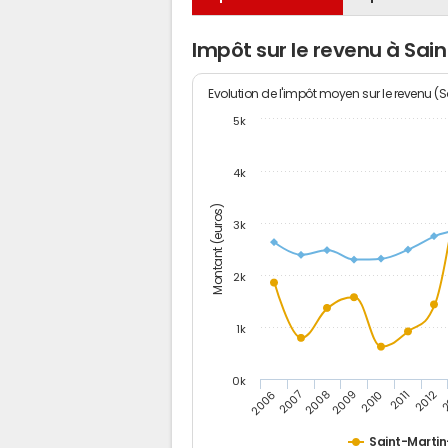
Impôt sur le revenu à Sai
Evolution de l'impôt moyen sur le revenu (
5k
4k
Montant (euros)
3k
2k
1k
0k
2006
2007
2008
2009
2010
2011
2012
2
Saint-Marti