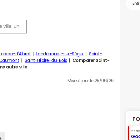
moron-d'Albret
Landerrouet-sur-Ségur
Saint-
Caumont
Saint-Hilaire-du-Bois
Comparer Saint-
e autre ville
Mise à jour le 25/06/26
FO
27 a
Goo
x