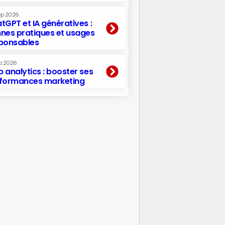
ep 2026
tGPT et IA génératives :
nes pratiques et usages
ponsables
p 2026
 analytics : booster ses
formances marketing