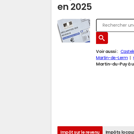
en 2025
Voir aussi :
Castel
Martin-de-Lerm
Martin-du-Puy à un
Impôt sur le revenu
Impôts locau