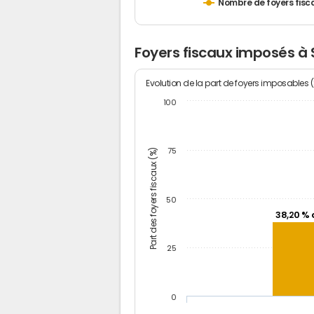
Nombre de foyers fisc
Foyers fiscaux imposés à
Evolution de la part de foyers imposables 
100
Part des foyers fiscaux (%)
75
50
38,20 % 
25
0