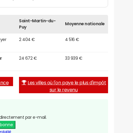
Saint-Martin-du-
Moyenne nationale
Puy
oyer
2 404 €
4 516 €
r
24 672 €
33 939 €
rance
Les villes où l'on paye le plus d'impôt
sur le revenu
directement par e-mail.
abonne
tialité