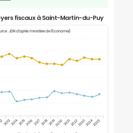
oyers fiscaux à Saint-Martin-du-Puy
rce : JDN d'après ministère de l'Economie)
2024
2014
12
2019
2016
2023
2013
2020
2017
2021
2018
2025
2015
2022