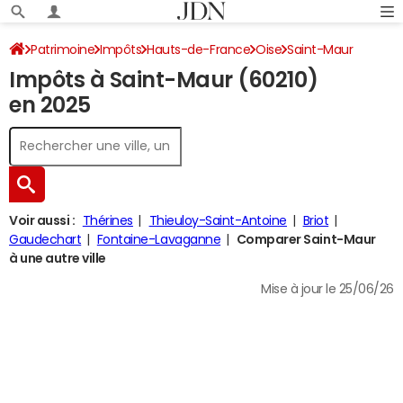
Patrimoine
Impôts
Hauts-de-France
Oise
Saint-Maur
Impôts à Saint-Maur (60210)
Impôt sur le revenu
en 2025
Voir aussi :
Thérines
Thieuloy-Saint-Antoine
Briot
Gaudechart
Fontaine-Lavaganne
Comparer Saint-Maur
à une autre ville
Mise à jour le 25/06/26