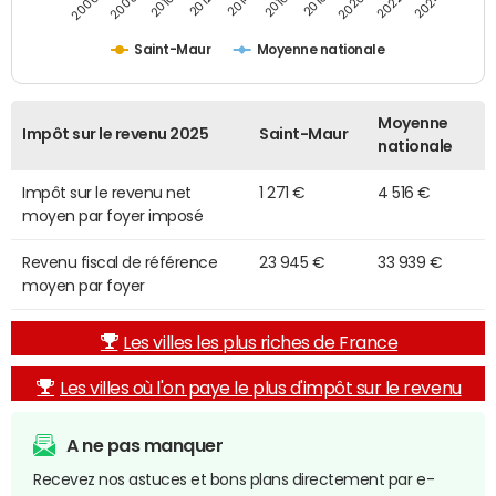
2014
2024
2010
2020
2012
2022
2006
2016
2008
2018
Saint-Maur
Moyenne nationale
Moyenne
Impôt sur le revenu 2025
Saint-Maur
nationale
Impôt sur le revenu net
1 271 €
4 516 €
moyen par foyer imposé
Revenu fiscal de référence
23 945 €
33 939 €
moyen par foyer
Les villes les plus riches de France
Les villes où l'on paye le plus d'impôt sur le revenu
A ne pas manquer
Recevez nos astuces et bons plans directement par e-