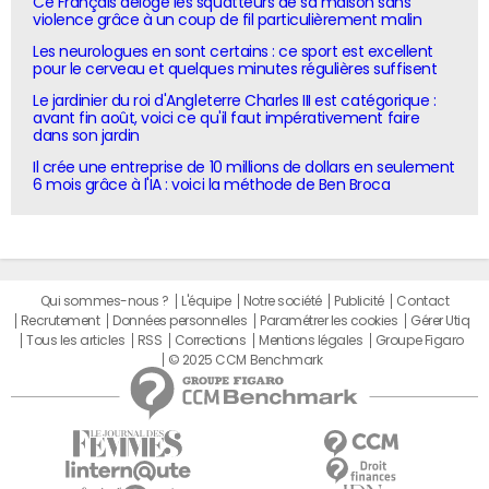
Ce Français déloge les squatteurs de sa maison sans
violence grâce à un coup de fil particulièrement malin
Les neurologues en sont certains : ce sport est excellent
pour le cerveau et quelques minutes régulières suffisent
Le jardinier du roi d'Angleterre Charles III est catégorique :
avant fin août, voici ce qu'il faut impérativement faire
dans son jardin
Il crée une entreprise de 10 millions de dollars en seulement
6 mois grâce à l'IA : voici la méthode de Ben Broca
Qui sommes-nous ?
L'équipe
Notre société
Publicité
Contact
Recrutement
Données personnelles
Paramétrer les cookies
Gérer Utiq
Tous les articles
RSS
Corrections
Mentions légales
Groupe Figaro
© 2025 CCM Benchmark