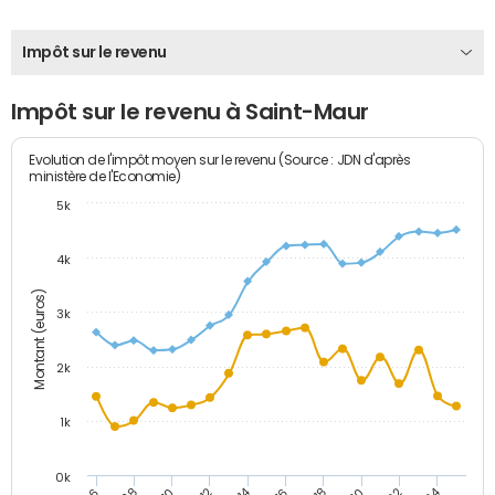
Impôt sur le revenu
Impôt sur le revenu à Saint-Maur
Evolution de l'impôt moyen sur le revenu (Source : JDN d'après
ministère de l'Economie)
5k
4k
Montant (euros)
3k
2k
1k
0k