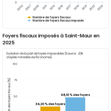
0
2009
2023
2017
2011
2025
2005
2019
2013
2007
2021
2015
Nombre de foyers fiscaux
Nombre de foyers fiscaux imposés
Foyers fiscaux imposés à Saint-Maur en
2025
Evolution de la part de foyers imposables (Source : JDN
d'après ministère de l'Economie)
100
Part des foyers fiscaux (%)
75
48,10 % des foyers
50
34,20 % des foyers